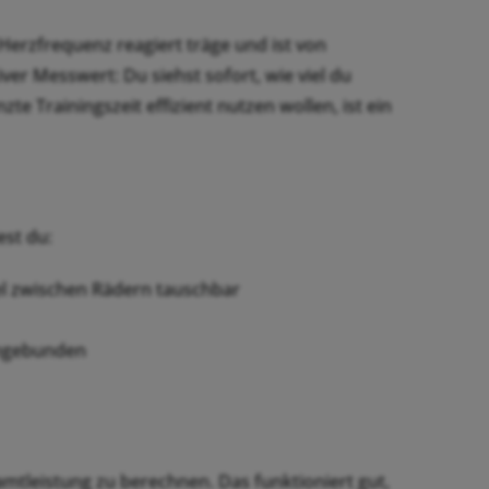
Herzfrequenz reagiert träge und ist von
ver Messwert: Du siehst sofort, wie viel du
te Trainingszeit effizient nutzen wollen, ist ein
est du:
el zwischen Rädern tauschbar
temgebunden
tleistung zu berechnen. Das funktioniert gut,