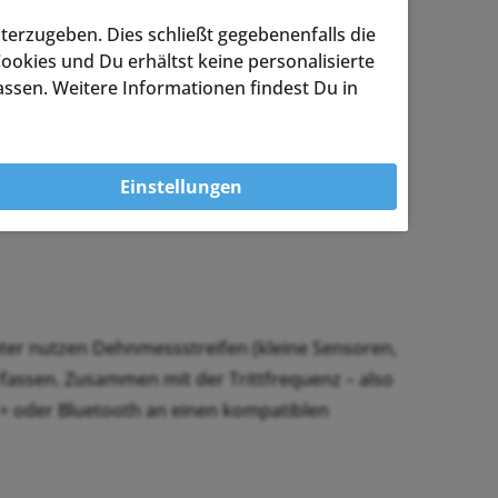
terzugeben. Dies schließt gegebenenfalls die
ookies und Du erhältst keine personalisierte
assen. Weitere Informationen findest Du in
Einstellungen
ano Kurbeln,
Wahoo Powrlink Zero
,
Garmin
eter nutzen Dehnmessstreifen (kleine Sensoren,
rfassen. Zusammen mit der Trittfrequenz – also
+ oder Bluetooth an einen kompatiblen