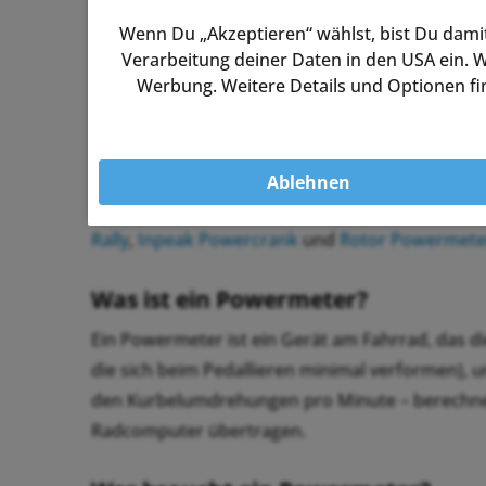
montieren und sind für Rennrad, Gravel und MTB 
Wenn Du „Akzeptieren“ wählst, bist Du damit
Verarbeitung deiner Daten in den USA ein. W
Assioma PRO RS SPD-SL
– für Shimano SPD-SL
Werbung. Weitere Details und Optionen fin
Assioma PRO RL KEO
– für Look KEO
Assioma PRO MX SPD
– für MTB, Gravel und S
Assioma UNO und DUO KEO
– die klassische As
Ablehnen
Neben Assioma führen wir
SRM Kurbel-Powerm
Rally
,
Inpeak Powercrank
und
Rotor Powermete
Was ist ein Powermeter?
Ein Powermeter ist ein Gerät am Fahrrad, das d
die sich beim Pedallieren minimal verformen), u
den Kurbelumdrehungen pro Minute – berechnet
Radcomputer übertragen.