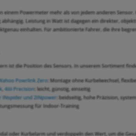
 von einem Powermeter mehr als von jedem anderen Sensor. 
bhängig. Leistung in Watt ist dagegen ein direkter, objekti
tgenau einhalten. Für ambitionierte Fahrer, die ihre begrenz
n ist die Position des Sensors. In unserem Sortiment find
Wahoo Powrlink Zero
: Montage ohne Kurbelwechsel, flexib
k
,
4iiii Precision
: leicht, günstig, einseitig
r INspider und 2INpower
: beidseitig, hohe Präzision, sys
istungsmessung für Indoor-Training
dal oder Kurbelarm und verdoppeln den Wert, um die Gesam