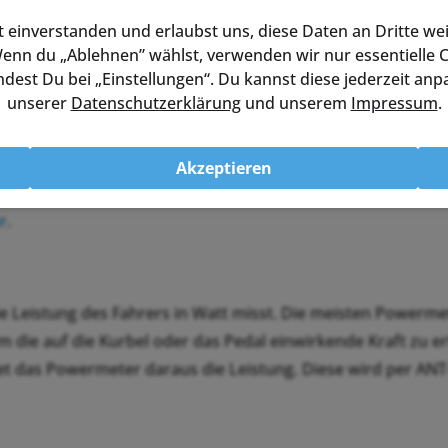
erhältlich. Aktuelle Modelle:
 einverstanden und erlaubst uns, diese Daten an Dritte wei
enn du „Ablehnen” wählst, verwenden wir nur essentielle C
dest Du bei „Einstellungen“. Du kannst diese jederzeit anp
unserer
Datenschutzerklärung
und unserem
Impressum
.
himano SPD
sioma-Linie
Akzeptieren
eter und Radcomputer
,
4iiii Precision Powermeter
für Shim
r
.
ie Leistung des Fahrers in Watt misst. Die meisten Powerm
m die auf die Kurbel oder das Pedal einwirkende Kraft zu e
 das Powermeter daraus die Leistung. Diese wird per ANT