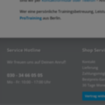
sind wir per
Kontaktformular oder Telefon
– Ant
Wer eine persönliche Trainingsbetreuung, Leist
ProTraining
aus Berlin.
Service Hotline
Shop Serv
Kontakt
Wir freuen uns auf Deinen Anruf!
Lieferung
Zahlungsmögl
030 - 34 66 05 05
Bestpreis-Ga
Mo - Fr: 10:00 - 17:00 Uhr
30 Tage Mone
Vertrag wid