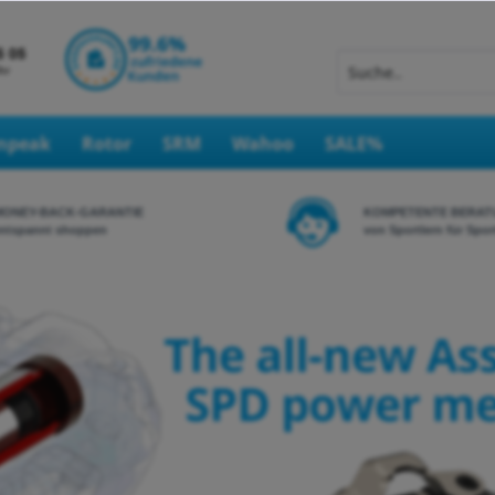
Inpeak
Rotor
SRM
Wahoo
SALE%
MONEY-BACK-GARANTIE
KOMPETENTE BERAT
ntspannt shoppen
von Sportlern für Spor