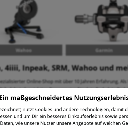
Wahoo
Garmin
 4iiii, Inpeak, SRM, Wahoo und me
ialisierter Online-Shop mit über 10 Jahren Erfahrung. Als 
ch dabei, das richtige Powermeter für dein Rad, dein Pedal
Ein maßgeschneidertes Nutzungserlebni
ennrad Werkstatt Berlin
eine Fahrradwerkstatt für Renn-,
bezeichnet) nutzt Cookies und andere Technologien, damit 
ter
essen und um Dir ein besseres Einkaufserlebnis sowie pers
Daten, wie unsere Nutzer unsere Angebote auf welchen Ge
aren Topseller. Als pedalbasierte Powermeter lassen sie s