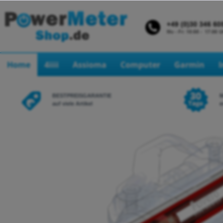
Home
4iiii
Assioma
Computer
Garmin
BESTPREISGARANTIE
auf viele Artikel
e