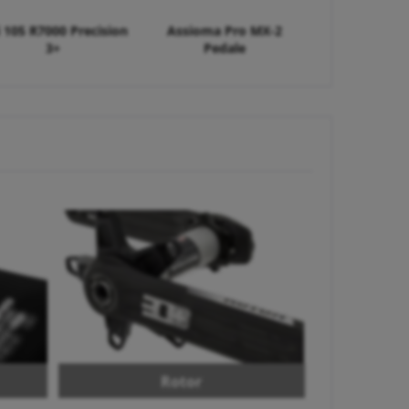
ii 105 R7000 Precision
Assioma Pro MX-2
3+
Pedale
Rotor