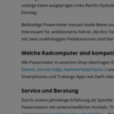
solange keine ausgeprägte Links-Rechts-Dysbalan
Einstieg.
Beidseitige Powermeter messen beide Beine unabh
interessant für ambitionierte Fahrer, die ihre 
mit zwei unabhängigen Pedalsensoren sind hier
Welche Radcomputer sind kompati
Alle Powermeter in unserem Shop übertragen D
Elemnt
,
Garmin Edge
,
Hammerhead Karoo 3
un
Smartphones und Trainings-Apps wie Zwift oder
Service und Beratung
Durch unsere jahrelange Erfahrung als Sportle
Powermetern mit unterschiedlichen Kurbeln, Tre