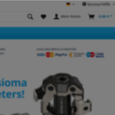
Service/Hilfe
Deutsch
Mein Konto
0,00 € *
UNG
ZAHLUNGSMÖGLICHKEITEN
tler