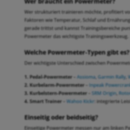
Wer braucht ein Powermeter?
Wer strukturiert trainieren möchte, profitiert
Faktoren wie Temperatur, Schlaf und Ernährung a
gerade trittst und kannst Trainingsbereiche punk
Powermeter das wichtigste Trainingswerkzeug.
Welche Powermeter-Typen gibt es?
Der wichtigste Unterschied zwischen Powermeter
1. Pedal-Powermeter
–
Assioma
,
Garmin Rally
,
2. Kurbelarm-Powermeter
–
Inpeak Powercran
3. Kurbelstern-Powermeter
–
SRM Origin
,
Roto
4. Smart Trainer
–
Wahoo Kickr
: integrierte Le
Einseitig oder beidseitig?
Einseitige Powermeter messen nur am linken Pe