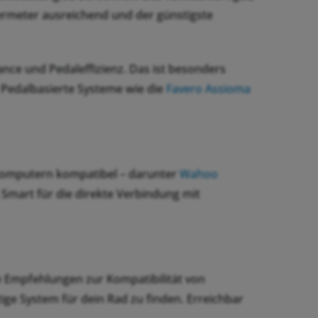
wermeter ausreichend und der günstigste
ance und Pedaleffizienz. Das ist besonders
. Pedalbasierte Systeme wie die
Favero Assioma
computern kompatibel – darunter
Wahoo
h Smart für die direkte Verbindung mit
e Empfehlungen zur Kompatibilität von
ige System für dein Rad zu finden. Erreichbar