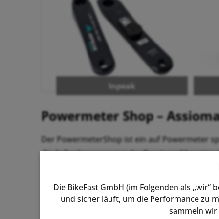
Inpeak
Powermeter Shop – Assioma,
Der PowermeterShop ist ein auf Powermeter spez
die Anforderungen aus der Praxis und beraten di
Neben dem Online-Shop betreiben wir mit der
R
Die BikeFast GmbH (im Folgenden als „wir“ 
Unsere meistverkauften Powerme
und sicher läuft, um die Performance zu m
sammeln wir 
Die
Favero Assioma Powermeter
sind unsere kl