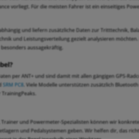
ce vorliegt. Für die meisten Fahrer ist ein einseitiges Po
ängig und liefern zusätzliche Daten zur Tritttechnik, Bal
Technik und Leistungsverteilung gezielt analysieren möchten
 besonders aussagekräftig.
bel?
aten per ANT+ und sind damit mit allen gängigen GPS-Rad
d
SRM PC8
. Viele Modelle unterstützen zusätzlich Bluetoot
 TrainingPeaks.
r, Trainer und Powermeter-Spezialisten können wir konkret
tlagern und Pedalsystemen geben. Wir helfen dir, das richt