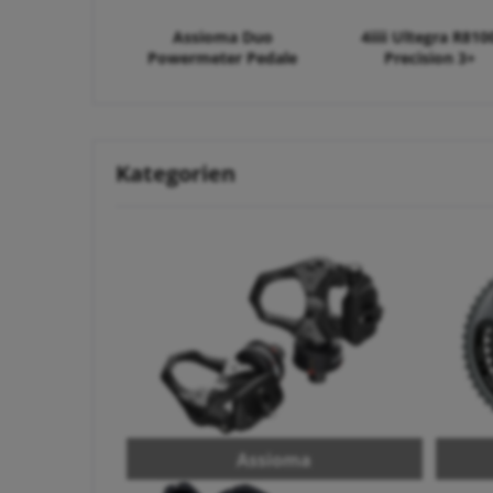
Assioma Duo
4iiii Ultegra R810
Powermeter Pedale
Precision 3+
Kategorien
Assioma