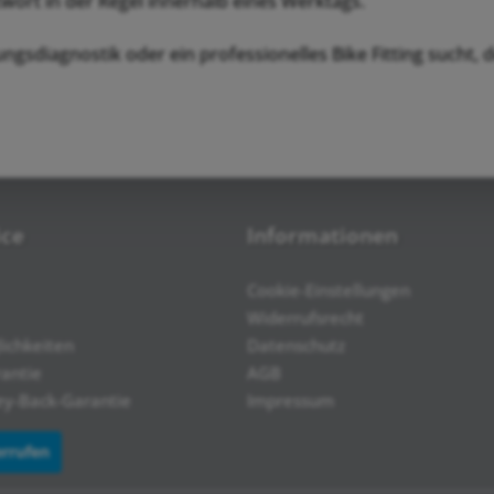
wort in der Regel innerhalb eines Werktags.
ungsdiagnostik oder ein professionelles Bike Fitting sucht
ice
Informationen
Cookie-Einstellungen
Widerrufsrecht
ichkeiten
Datenschutz
rantie
AGB
y-Back-Garantie
Impressum
errufen