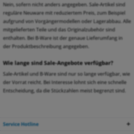
Nein, sofern nicht anders angegeben. Sale-Artikel sind
reguläre Neuware mit reduziertem Preis, zum Beispiel
aufgrund von Vorgängermodellen oder Lagerabbau. Alle
mitgelieferten Teile und das Originalzubehör sind
enthalten. Bei B-Ware ist der genaue Lieferumfang in
der Produktbeschreibung angegeben.
Wie lange sind Sale-Angebote verfügbar?
Sale-Artikel und B-Ware sind nur so lange verfügbar, wie
der Vorrat reicht. Bei Interesse lohnt sich eine schnelle
Entscheidung, da die Stückzahlen meist begrenzt sind.
Service Hotline