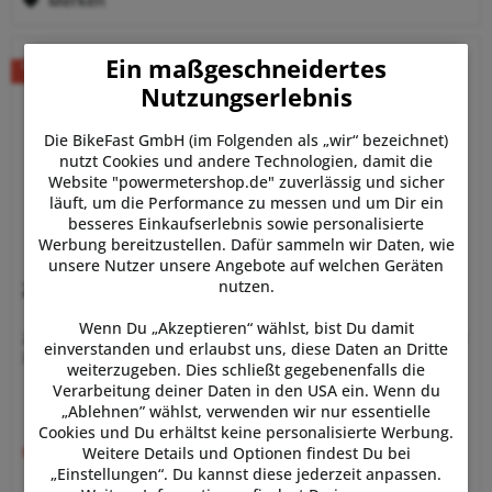
Merken
Ein maßgeschneidertes
Nutzungserlebnis
Die BikeFast GmbH (im Folgenden als „wir“ bezeichnet)
nutzt Cookies und andere Technologien, damit die
Website "powermetershop.de" zuverlässig und sicher
läuft, um die Performance zu messen und um Dir ein
besseres Einkaufserlebnis sowie personalisierte
Werbung bereitzustellen. Dafür sammeln wir Daten, wie
unsere Nutzer unsere Angebote auf welchen Geräten
nutzen.
Zipp Freilauf Kit für 177er und 176er Nabe...
Wenn Du „Akzeptieren“ wählst, bist Du damit
Zipp Freilauf Kit für 177er und 176er Nabe 11/12-fach SRAM
einverstanden und erlaubst uns, diese Daten an Dritte
XDR
weiterzugeben. Dies schließt gegebenenfalls die
Verarbeitung deiner Daten in den USA ein. Wenn du
„Ablehnen” wählst, verwenden wir nur essentielle
Cookies und Du erhältst keine personalisierte Werbung.
69,00 € *
Weitere Details und Optionen findest Du bei
UVP:
118,00 € *
„Einstellungen“. Du kannst diese jederzeit anpassen.