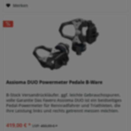
Merken
Assioma DUO Powermeter Pedale B-Ware
B-Stock Versandrückläufer, ggf. leichte Gebrauchsspuren,
volle Garantie Das Favero Assioma DUO ist ein beidseitiges
Pedal-Powermeter für Rennradfahrer und Triathleten, die
ihre Leistung links und rechts getrennt messen möchten.
Im...
419,00 € *
UVP:
459,99 € *