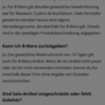
Ja. Für B-Ware gilt dieselbe gesetzliche Gewährleistung
wie für Neuware: 2 Jahre ab Kaufdatum. Viele Hersteller
gewähren darüber hinaus eine eigene
Herstellergarantie, die ebenfalls für B-Ware gilt. Details
sind in der jeweiligen Produktbeschreibung angegeben.
Kann ich B-Ware zurückgeben?
Ja. Das gesetzliche Widerrufsrecht von 14 Tagen gilt
auch für B-Ware-Artikel. Wenn dir ein Artikel nicht passt
oder du ihn nicht verwenden möchtest, kannst du ihn
innerhalb dieser Frist ohne Angabe von Gründen
zurückschicken.
Sind Sale-Artikel eingeschränkt oder fehlt
Zubehör?