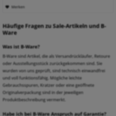
Merken
Häufige Fragen zu Sale-Artikeln und B-
Ware
Was ist B-Ware?
B-Ware sind Artikel, die als Versandrückläufer, Retoure
oder Ausstellungsstück zurückgekommen sind. Sie
wurden von uns geprüft, sind technisch einwandfrei
und voll funktionsfähig. Mögliche leichte
Gebrauchsspuren, Kratzer oder eine geöffnete
Originalverpackung sind in der jeweiligen
Produktbeschreibung vermerkt.
Habe ich bei B-Ware Anspruch auf Garantie?