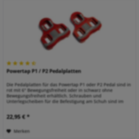
Powertap P1 / P2 Pedalplatten
Die Pedalplatten für das Powertap P1 oder P2 Pedal sind in
rot mit 6° Bewegungsfreiheit oder in schwarz ohne
Bewegungsfreiheit erhältlich. Schrauben und
Unterlegscheiben für die Befestigung am Schuh sind im
Lieferumfang enthalten.
22,95 € *
Merken