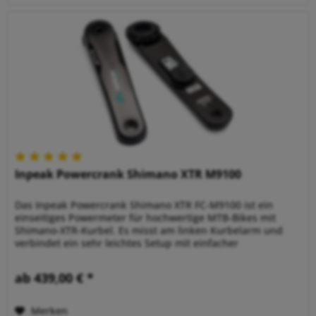
Inpeak Powercrank Shimano XTR M9100
Das Inpeak Powercrank Shimano XTR FC-M9100 ist ein
einseitiges Powermeter für hochwertige MTB-Bikes mit
Shimano-XTR-Kurbel. Es misst am linken Kurbelarm und
verbindet ein sehr leichtes Setup mit einfacher
Leistungsmessung. Gerade bei...
ab 439,00 € *
Merken