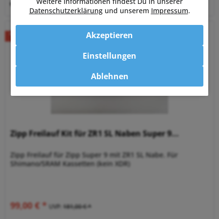
Weitere Informationen findest Du in unserer
Merken
Datenschutzerklärung
und unserem
Impressum
.
Akzeptieren
Einstellungen
Ablehnen
Zipp Freilauf Kit für ZR1 SL Naben Super 9...
Zipp Freilauf für Zipp Super 9 mit ZR1 SL Nabe. Für
Shimano/SRAM Kassetten (kein XDR)
99,00 € *
UVP:
181,00 € *