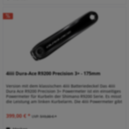
4iiii Dura-Ace R9200 Precision 3+ - 175mm
Version mit dem klassischen 4iiii Batteriedeckel Das 4iiii
Dura Ace R9200 Precision 3+ Powermeter ist ein einseitiges
Powermeter für Kurbeln der Shimano R9200 Serie. Es misst
die Leistung am linken Kurbelarm. Die 4iiii Powermeter gibt
es...
399,00 € *
UVP:
519,00 € *