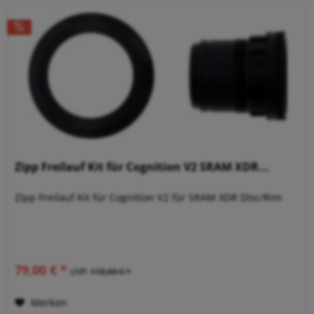
Zipp Freilauf Kit für Cognition V2 SRAM XDR...
Zipp Freilauf Kit für Cognition V2 für SRAM XDR Disc/Rim
79,00 € *
UVP:
118,00 € *
Merken