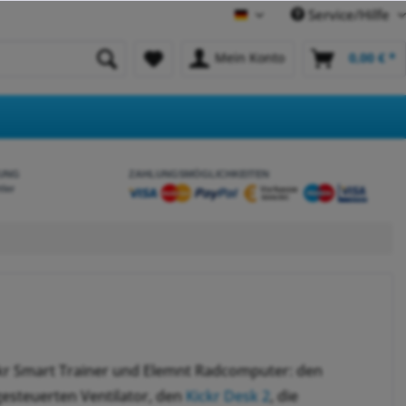
Service/Hilfe
Deutsch
Mein Konto
0,00 € *
UNG
ZAHLUNGSMÖGLICHKEITEN
tler
ckr Smart Trainer und Elemnt Radcomputer: den
esteuerten Ventilator, den
Kickr Desk 2
, die