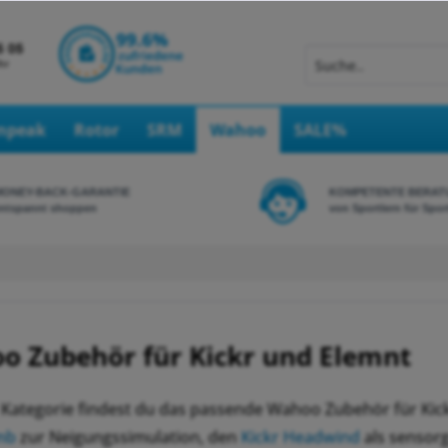
Inpeak
Rotor
SRM
Wahoo
SALE%
MONEY-BACK-GARANTIE
KOMPETENTE BERAT
ntspannt shoppen
von Sportlern für Spor
o Zubehör für Kickr und Elemnt
r Kategorie findest du das passende Wahoo Zubehör für Ki
imb
zur Neigungssimulation, den
Kickr Headwind
als sensorg