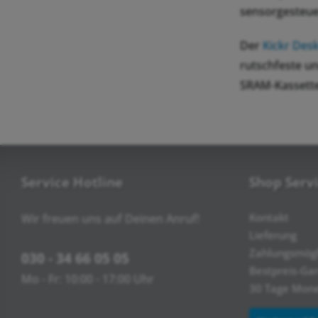
sensorgesteue
Der
Kickr Desk
rutschfeste 
SRAM-Kassette
Service Hotline
Shop Serv
Kontakt
Wir freuen uns auf Deinen Anruf!
Lieferung
Zahlungsmögl
030 - 34 66 05 05
Bestpreis-Ga
Mo - Fr: 10:00 - 17:00 Uhr
30 Tage Mone