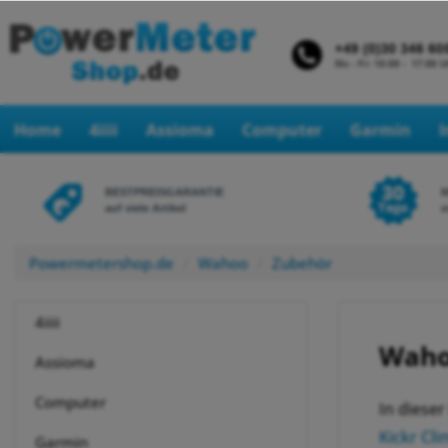
Home
4iiii
Assioma
Computer
Garmin
BESTPREISGARANTIE
auf viele Artikel
e
Powermetershop.de
Wahoo
Zubehör
4iiii
Waho
Assioma
Computer
In diese
Kickr Cl
Garmin