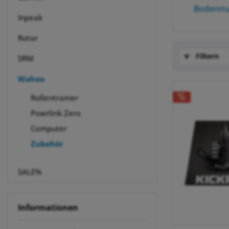
Bodenma
Inpeak
Rotor
Filtern
SRM
Wahoo
Rollentrainer
Powrlink Zero
Computer
Zubehör
SALE%
Informationen