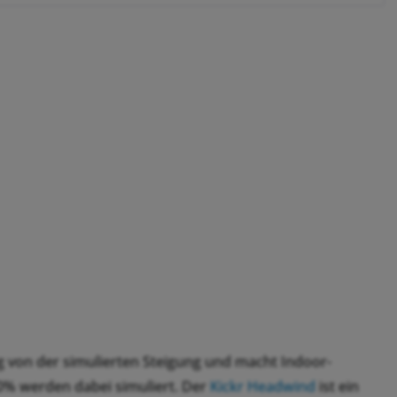
 von der simulierten Steigung und macht Indoor-
 10% werden dabei simuliert. Der
Kickr Headwind
ist ein