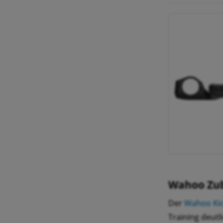
Wahoo Zube
Der
Wahoo Kic
Training deutl