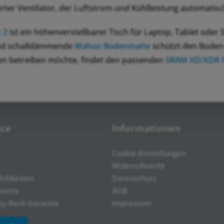
rter Ventilator, der Luftstrom und Kühlleistung automatis
 2
ist ein höhenverstellbarer Tisch für Laptop, Tablet oder 
und schalldämmende
Wahoo Bodenmatte
schützt den Boden 
n betreiben möchte, findet den passenden
SRAM XD/XDR F
ice
Informationen
Cookie-Einstellungen
Widerrufsrecht
ichkeiten
Datenschutz
rantie
AGB
y-Back-Garantie
Impressum