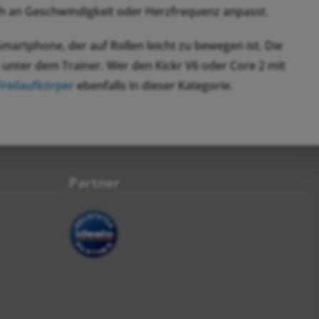
ch an Geschwindigkeit oder Herzfrequenz anpasst.
Smartphone, der auf Rollen leicht zu bewegen ist. Die
unter dem Trainer. Wer den Kickr V6 oder Core 2 mit
reilaufkörper
ebenfalls in dieser Kategorie.
Partner