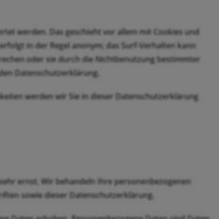
rtet werden. Das geschieht vor allem mit Cookies und
rfolgt in der Regel anonym; das Surf-Verhalten kann
prechen oder sie durch die Nichtbenutzung bestimmter
enden Datenschutzerklärung.
eiten werden wir Sie in dieser Datenschutzerklärung
n sehr ernst. Wir behandeln Ihre personenbezogenen
iften sowie dieser Datenschutzerklärung.
ne Daten erhoben. Personenbezogene Daten sind Daten,