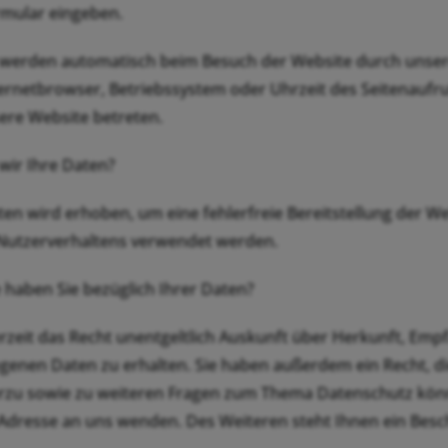
rmular eingeben.
werden automatisch beim Besuch der Website durch unsere 
ternetbrowser, Betriebssystem oder Uhrzeit des Seitenaufru
ere Website betreten.
wir Ihre Daten?
aten wird erhoben, um eine fehlerfreie Bereitstellung der 
 Nutzerverhaltens verwendet werden.
 haben Sie bezüglich Ihrer Daten?
erzeit das Recht unentgeltlich Auskunft über Herkunft, Em
enen Daten zu erhalten. Sie haben außerdem ein Recht, di
erzu sowie zu weiteren Fragen zum Thema Datenschutz könn
dresse an uns wenden. Des Weiteren steht Ihnen ein Besc