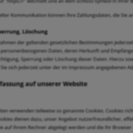
auf "https://" wechselt und an dem Schloss-Symbol in Ihrer 
elter Kommunikation können Ihre Zahlungsdaten, die Sie an
perrung, Löschung
Rahmen der geltenden gesetzlichen Bestimmungen jederzeit 
 personenbezogenen Daten, deren Herkunft und Empfänger
ichtigung, Sperrung oder Löschung dieser Daten. Hierzu 
Sie sich jederzeit unter der im Impressum angegebenen A
fassung auf unserer Website
eiten verwenden teilweise so genannte Cookies. Cookies ri
ookies dienen dazu, unser Angebot nutzerfreundlicher, effe
ie auf Ihrem Rechner abgelegt werden und die Ihr Browser 