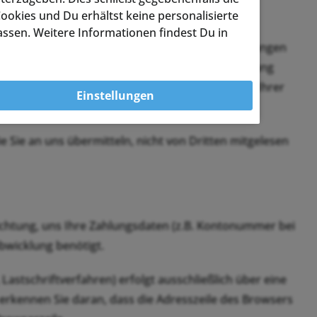
ookies und Du erhältst keine personalisierte
assen. Weitere Informationen findest Du in
 vertraulicher Inhalte, wie zum Beispiel Bestellungen
TLS-Verschlüsselung. Eine verschlüsselte Verbindung
https://” wechselt und an dem Schloss-Symbol in Ihrer
Einstellungen
ie Sie an uns übermitteln, nicht von Dritten mitgelesen
lichtung, uns Ihre Zahlungsdaten (z.B. Kontonummer bei
bwicklung benötigt.
astschriftverfahren) erfolgt ausschließlich über eine
 erkennen Sie daran, dass die Adresszeile des Browsers