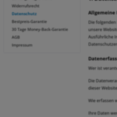
Widerrufsrecht
Allgemeine
Datenschutz
Bestpreis-Garantie
Die folgenden
30 Tage Money-Back-Garantie
unsere Websit
Ausführliche 
AGB
Datenschutzer
Impressum
Datenerfass
Wer ist verant
Die Datenvera
dieser Websit
Wie erfassen w
Ihre Daten wer