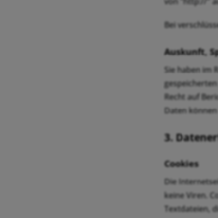
von "http://" 
Bei verschlüss
Auskunft, S
Sie haben im 
gespeicherten
Recht auf Ber
Daten können 
3. Datener
Cookies
Die Internets
keine Viren. C
Textdateien, d