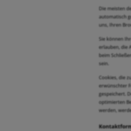
Die meisten d
automatisch ge
uns, Ihren Br
Sie können Ihr
erlauben, die
beim Schließen
sein.
Cookies, die 
erwünschter Fu
gespeichert. D
optimierten Be
werden, werde
Kontaktfor