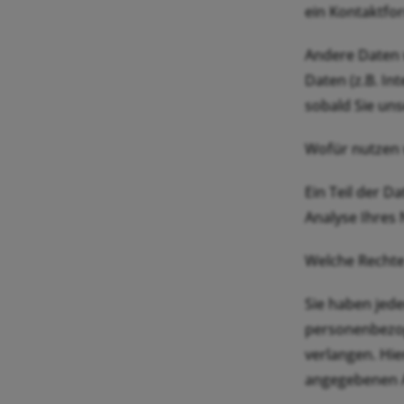
ein Kontaktfo
Andere Daten 
Daten (z.B. In
sobald Sie uns
Wofür nutzen 
Ein Teil der D
Analyse Ihres
Welche Rechte
Sie haben jed
personenbezog
verlangen. Hi
angegebenen A