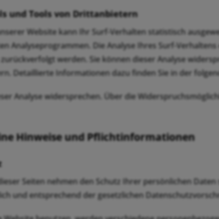
ls und Tools von Drittanbietern
serer Website kann Ihr Surf-Verhalten statistisch ausgewe
en Analyseprogrammen. Die Analyse Ihres Surf-Verhaltens e
n zurückverfolgt werden. Sie können dieser Analyse widers
rn. Detaillierte Informationen dazu finden Sie in der folg
eser Analyse widersprechen. Über die Widerspruchsmöglichk
ine Hinweise und Pflichtinformationen
z
 dieser Seiten nehmen den Schutz Ihrer persönlichen Date
lich und entsprechend der gesetzlichen Datenschutzvorschr
e Website benutzen, werden verschiedene personenbezoge