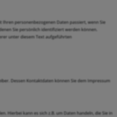
it Ihren personenbezogenen Daten passiert, wenn Sie
enen Sie persönlich identifiziert werden können.
rer unter diesem Text aufgeführten
treiber. Dessen Kontaktdaten können Sie dem Impressum
n. Hierbei kann es sich z.B. um Daten handeln, die Sie in