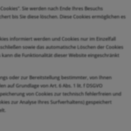
-Cookies”. Sie werden nach Ende Ihres Besuchs
hert bis Sie diese löschen. Diese Cookies ermöglichen es
kies informiert werden und Cookies nur im Einzelfall
sschließen sowie das automatische Löschen der Cookies
 kann die Funktionalität dieser Website eingeschränkt
gs oder zur Bereitstellung bestimmter, von Ihnen
n auf Grundlage von Art. 6 Abs. 1 lit. f DSGVO
Speicherung von Cookies zur technisch fehlerfreien und
okies zur Analyse Ihres Surfverhaltens) gespeichert
lt.