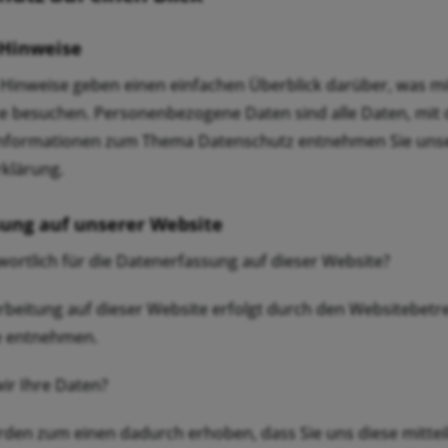
 Hinweise
 Hinweise geben einen einfachen Überblick darüber, was m
e besuchen. Personenbezogene Daten sind alle Daten, mit d
Informationen zum Thema Datenschutz entnehmen Sie unse
klärung.
ung auf unserer Website
wortlich für die Datenerfassung auf dieser Website?
rbeitung auf dieser Website erfolgt durch den Websitebe
e entnehmen.
ir Ihre Daten?
den zum einen dadurch erhoben, dass Sie uns diese mitteile