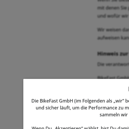
mit denen Sie 
und wofür wir 
Wir weisen dar
aufweisen kann
Hinweis zur
Die verantwort
BikeFast GmbH
Telefon: +49(0
E-Mail: info
Die BikeFast GmbH (im Folgenden als „wir“ 
und sicher läuft, um die Performance zu m
Verantwortlich
sammeln wir 
der Verarbeit
Wenn Du „Akzeptieren“ wählst, bist Du damit