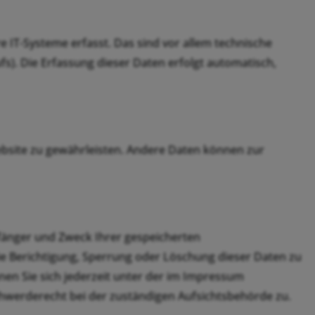
IT-Systeme erfasst. Das sind vor allem technische
fs). Die Erfassung dieser Daten erfolgt automatisch,
Website zu gewährleisten. Andere Daten können zur
pfänger und Zweck Ihrer gespeicherten
e Berichtigung, Sperrung oder Löschung dieser Daten zu
en Sie sich jederzeit unter der im Impressum
hwerderecht bei der zuständigen Aufsichtsbehörde zu.