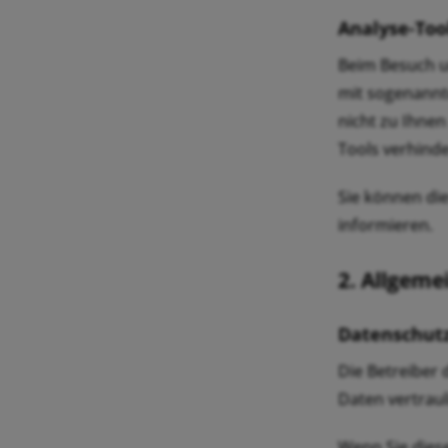
Analyse-Too
Beim Besuch un
mit sogenannt
nicht zu Ihne
Tools verhinde
Sie können di
informieren.
2. Allgeme
Datenschut
Die Betreiber
Daten vertrau
Wenn Sie dies