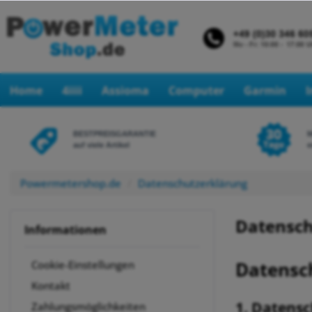
Home
4iiii
Assioma
Computer
Garmin
BESTPREISGARANTIE
auf viele Artikel
e
Powermetershop.de
Datenschutzerklärung
Datensch
Informationen
Datensc
Cookie-Einstellungen
Kontakt
1. Datensc
Zahlungsmöglichkeiten