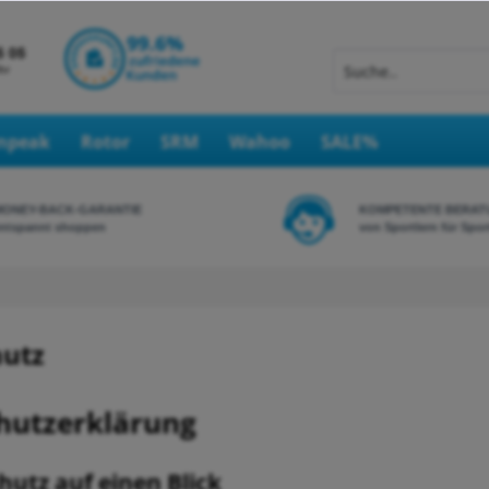
Inpeak
Rotor
SRM
Wahoo
SALE%
MONEY-BACK-GARANTIE
KOMPETENTE BERAT
ntspannt shoppen
von Sportlern für Spor
utz
hutzerklärung
hutz auf einen Blick