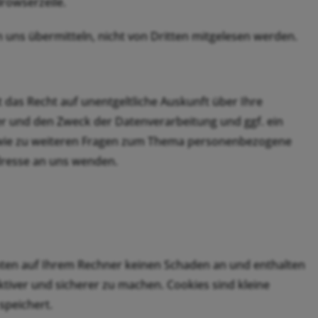
Browserzeile.
 uns übermitteln, nicht von Dritten mitgelesen werden.
das Recht auf unentgeltliche Auskunft über Ihre
 und den Zweck der Datenverarbeitung und ggf. ein
sowie zu weiteren Fragen zum Thema personenbezogene
dresse an uns wenden.
chten auf Ihrem Rechner keinen Schaden an und enthalten
ktiver und sicherer zu machen. Cookies sind kleine
speichert.