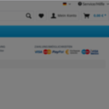
Service/Hilfe
Deutsch
Mein Konto
0,00 € *
UNG
ZAHLUNGSMÖGLICHKEITEN
tler