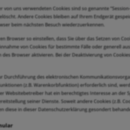
er von uns verwendeten Cookies sind so genannte “Session
löscht. Andere Cookies bleiben auf Ihrem Endgerät gespeic
owser beim nächsten Besuch wiederzuerkennen.
en Browser so einstellen, dass Sie über das Setzen von Coo
 Annahme von Cookies für bestimmte Fälle oder generell au
 des Browser aktivieren. Bei der Deaktivierung von Cookies
zur Durchführung des elektronischen Kommunikationsvorgan
nktionen (z.B. Warenkorbfunktion) erforderlich sind, werde
er Websitebetreiber hat ein berechtigtes Interesse an der 
reitstellung seiner Dienste. Soweit andere Cookies (z.B. Co
n diese in dieser Datenschutzerklärung gesondert behande
mular