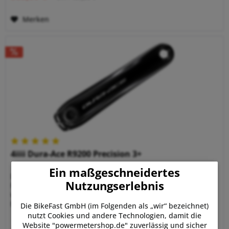
Merken
4iiii Dura-Ace R9200 Precision 3+
Ein maßgeschneidertes
Das 4iiii Dura-Ace R9200 Precision 3+ ist ein einseitiges
Nutzungserlebnis
Powermeter für Shimano-Dura-Ace-R9200-Kurbeln und
weitere kompatible Shimano-Hollowtech-II-Straßenkurbeln.
Es richtet sich an Fahrer, die an einem hochwertigen Race-
Die BikeFast GmbH (im Folgenden als „wir“ bezeichnet)
Bike eine sehr...
nutzt Cookies und andere Technologien, damit die
Website "powermetershop.de" zuverlässig und sicher
ab 429,00 € *