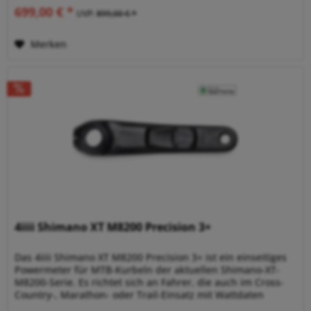
699,00 € *
UVP:
899,00 € *
Merken
4iiii Shimano XT M8200 Precision 3+
Das 4iiii Shimano XT M8200 Precision 3+ ist ein einseitiges
Powermeter für MTB-Kurbeln der aktuellen Shimano-XT-
M8200-Serie. Es richtet sich an Fahrer, die auch im Cross-
Country-, Marathon- oder Trail-Einsatz mit Wattdaten
trainieren und...