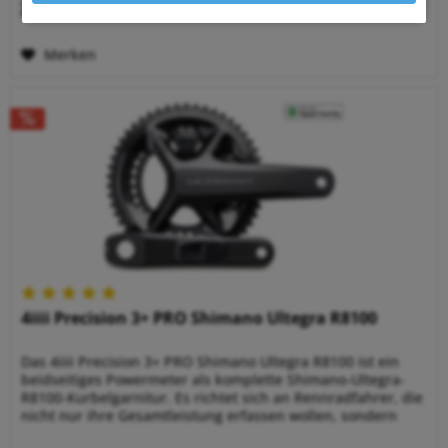
2,99 € *
Merken
4iiii Precision 3+ PRO Shimano Ultegra R8100
Das 4iiii Precision 3+ PRO Shimano Ultegra R8100 ist ein
beidseitiges Powermeter als komplette Shimano-Ultegra-
R8100-Kurbelgarnitur. Es richtet sich an Rennradfahrer, die
nicht nur ihre Gesamtleistung erfassen wollen, sondern
die...