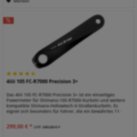
Merken
4iiii 105 FC-R7000 Precision 3+
Das 4iiii 105 FC-R7000 Precision 3+ ist ein einseitiges
Powermeter für Shimano-105-R7000-Kurbeln und weitere
kompatible Shimano-Hollowtech-II-Straßenkurbeln. Es
eignet sich besonders für Fahrer, die ein bewährtes 11-
fach-Rennrad weiter...
299,00 € *
UVP:
349,00 € *