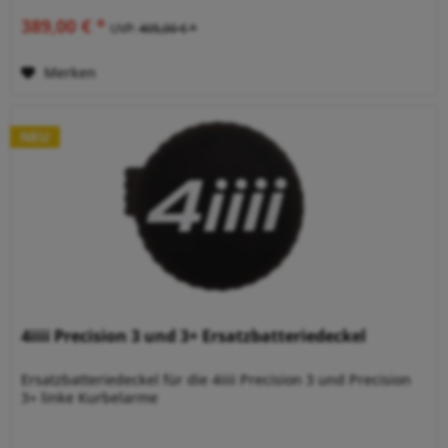
389,00 € *
UVP:
405,00 € *
Merken
NEU
4iiii Precision 3 und 3+ Ersatzbatteriedeckel
Ersatzbatteriedeckel für die 4iiii Precision 3 und Precision
3+ linke Kurbelarme