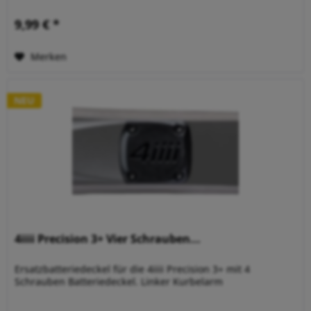
9,99 € *
Merken
NEU
4iiii Precision 3+ Vier Schrauben...
Ersatzbatteriedeckel für die 4iiii Precision 3+ mit 4
Schrauben Batteriedeckel. Linker Kurbelarm