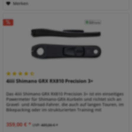
Merken
4iiii Shimano GRX RX810 Precision 3+
Das 4iiii Shimano GRX RX810 Precision 3+ ist ein einseitiges
Powermeter für Shimano-GRX-Kurbeln und richtet sich an
Gravel- und Allroad-Fahrer, die auch auf langen Touren, im
Bikepacking oder im strukturierten Training mit
Wattdaten...
359,00 € *
UVP:
409,00 € *