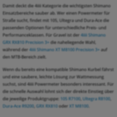
Damit deckt die 4iiii Kategorie die wichtigsten Shimano
Einsatzbereiche sauber ab. Wer einen Powermeter für
Straße sucht, findet mit 105, Ultegra und Dura-Ace die
passenden Optionen für unterschiedliche Preis- und
Performanceklassen. Für Gravel ist der
4iiii Shimano
GRX RX810 Precision 3+
die naheliegende Wahl,
während der
4iiii Shimano XT M8100 Precision 3+
auf
den MTB-Bereich zielt.
Wenn du bereits eine kompatible Shimano Kurbel fährst
und eine saubere, leichte Lösung zur Wattmessung
suchst, sind 4iiii Powermeter besonders interessant. Für
die schnelle Auswahl lohnt sich der direkte Einstieg über
die jeweilige Produktgruppe:
105 R7100
,
Ultegra R8100
,
Dura-Ace R9200
,
GRX RX810
oder
XT M8100
.