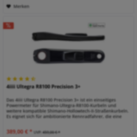
Merken
4iiii Ultegra R8100 Precision 3+
Das 4iiii Ultegra R8100 Precision 3+ ist ein einseitiges
Powermeter für Shimano-Ultegra-R8100-Kurbeln und
weitere kompatible Shimano-Hollowtech-II-Straßenkurbeln.
Es eignet sich für ambitionierte Rennradfahrer, die eine
saubere...
389,00 € *
UVP:
459,00 € *