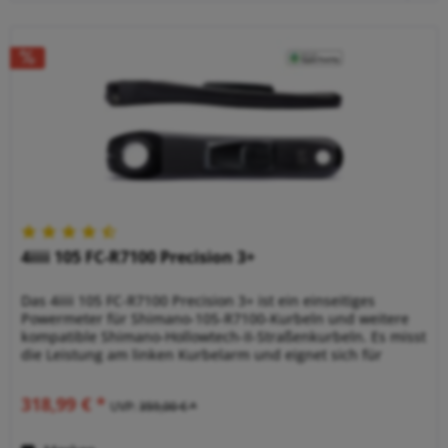
4iiii 105 FC-R7100 Precision 3+
Das 4iiii 105 FC-R7100 Precision 3+ ist ein einseitiges
Powermeter für Shimano-105-R7100-Kurbeln und weitere
kompatible Shimano-Hollowtech-II-Straßenkurbeln. Es misst
die Leistung am linken Kurbelarm und eignet sich für
Fahrer, die ein...
318,99 € *
UVP:
359,00 € *