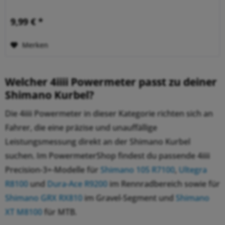
9,99 € *
Merken
Welcher 4iiii Powermeter passt zu deiner
Shimano Kurbel?
Die 4iiii Powermeter in dieser Kategorie richten sich an
Fahrer, die eine präzise und unauffällige
Leistungsmessung direkt an der Shimano Kurbel
suchen. Im PowermeterShop findest du passende 4iiii
Precision-3+-Modelle für
Shimano 105 R7100
,
Ultegra
R8100
und
Dura-Ace R9200
im Rennradbereich sowie für
Shimano GRX RX810
im Gravel-Segment und
Shimano
XT M8100
für MTB.