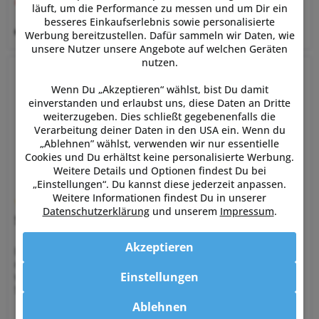
UVP:
519,00 € *
läuft, um die Performance zu messen und um Dir ein
besseres Einkaufserlebnis sowie personalisierte
Merken
Werbung bereitzustellen. Dafür sammeln wir Daten, wie
unsere Nutzer unsere Angebote auf welchen Geräten
nutzen.
Wenn Du „Akzeptieren“ wählst, bist Du damit
einverstanden und erlaubst uns, diese Daten an Dritte
weiterzugeben. Dies schließt gegebenenfalls die
Verarbeitung deiner Daten in den USA ein. Wenn du
„Ablehnen” wählst, verwenden wir nur essentielle
Cookies und Du erhältst keine personalisierte Werbung.
Weitere Details und Optionen findest Du bei
„Einstellungen“. Du kannst diese jederzeit anpassen.
Weitere Informationen findest Du in unserer
Datenschutzerklärung
und unserem
Impressum
.
Shimano TL-FC16 Kurbelmontage Werkzeug
Akzeptieren
Das Shimano TL-FC16 Kurbelmontage Werkzeug ist das
originale Shimano-Werkzeug zur Montage und Demontage
Einstellungen
von Hollowtech II Kurbeln. Es richtet sich an Fahrer und
Schrauber, die eine passende und einfache Lösung für die
Vorspannkappe an...
Ablehnen