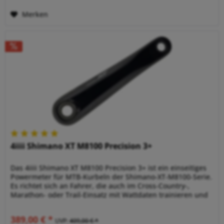
Merken
4iiii Shimano XT M8100 Precision 3+
Das 4iiii Shimano XT M8100 Precision 3+ ist ein einseitiges
Powermeter für MTB-Kurbeln der Shimano-XT-M8100-Serie.
Es richtet sich an Fahrer, die auch im Cross-Country-,
Marathon- oder Trail-Einsatz mit Wattdaten trainieren und
ihre...
389,00 € *
UVP:
409,00 € *