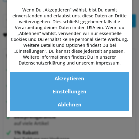
Wenn Du „Akzeptieren“ wählst, bist Du damit
einverstanden und erlaubst uns, diese Daten an Dritte
In den
Warenkorb
weiterzugeben. Dies schließt gegebenenfalls die
Verarbeitung deiner Daten in den USA ein. Wenn du
„Ablehnen” wählst, verwenden wir nur essentielle
Merken
Bewerten
Cookies und Du erhältst keine personalisierte Werbung.
Weitere Details und Optionen findest Du bei
„Einstellungen“. Du kannst diese jederzeit anpassen.
Warum Powermetershop?
Weitere Informationen findest Du in unserer
Datenschutzerklärung
und unserem
Impressum
.
Beratung vom Experten
von Sportlern für Sportler
Akzeptieren
Hervorragende Kundenzufriedenheit
Einstellungen
99,6% zufriedene Kunden bei Shopauskunft.de
30 Tage Money-Back-Garantie
Ablehnen
entspannt shoppen
Bestpreisgarantie
auf viele Artikel
1% Rabatt