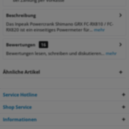
bei Zahlung per Vorkasse
Beschreibung
Das Inpeak Powercrank Shimano GRX FC-RX810 / FC-
RX820 ist ein einseitiges Powermeter für...
mehr
Bewertungen
16
Bewertungen lesen, schreiben und diskutieren...
mehr
Ähnliche Artikel
Service Hotline
Shop Service
Informationen