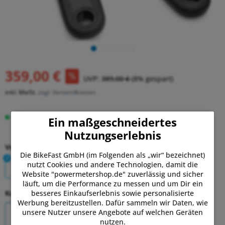
359,00 €
UVP:
389,00 €
(8% gespart)
inkl. MwSt.
zzgl. Versandkosten
Auf Lager.
Lieferung Mo, 10.08. - Mi, 12.08.
Ein maßgeschneidertes
Nutzungserlebnis
Version:
Die BikeFast GmbH (im Folgenden als „wir“ bezeichnet)
nutzt Cookies und andere Technologien, damit die
Batterie
Akku
Website "powermetershop.de" zuverlässig und sicher
läuft, um die Performance zu messen und um Dir ein
besseres Einkaufserlebnis sowie personalisierte
Kurbellänge:
Werbung bereitzustellen. Dafür sammeln wir Daten, wie
unsere Nutzer unsere Angebote auf welchen Geräten
170mm
172,5mm
175mm
nutzen.