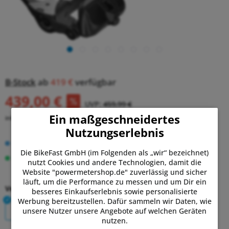
B-Stock
ab
419 €
verfügbar
439,00 €
UVP:
459,99 €
Ein maßgeschneidertes
inkl. MwSt.
zzgl. Versandkosten
Nutzungserlebnis
KOSTENLOSE Lieferung!
Die BikeFast GmbH (im Folgenden als „wir“ bezeichnet)
Auf Lager.
Lieferung Di, 11.08. - Do, 13.08.
nutzt Cookies und andere Technologien, damit die
Website "powermetershop.de" zuverlässig und sicher
läuft, um die Performance zu messen und um Dir ein
Version:
besseres Einkaufserlebnis sowie personalisierte
Werbung bereitzustellen. Dafür sammeln wir Daten, wie
DUO
UNO
unsere Nutzer unsere Angebote auf welchen Geräten
nutzen.