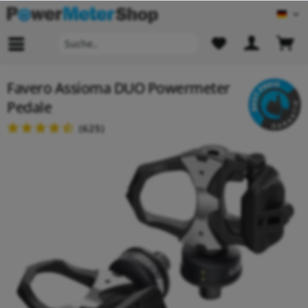
Deu
Favero Assioma DUO Powermeter
Pedale
(
625
)