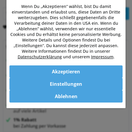
Wenn Du „Akzeptieren“ wählst, bist Du damit
einverstanden und erlaubst uns, diese Daten an Dritte
In den
Warenkorb
weiterzugeben. Dies schließt gegebenenfalls die
Verarbeitung deiner Daten in den USA ein. Wenn du
Merken
Bewerten
„Ablehnen” wählst, verwenden wir nur essentielle
Cookies und Du erhältst keine personalisierte Werbung.
Weitere Details und Optionen findest Du bei
„Einstellungen“. Du kannst diese jederzeit anpassen.
Warum Powermetershop?
Weitere Informationen findest Du in unserer
Datenschutzerklärung
und unserem
Impressum
.
Beratung vom Experten
von Sportlern für Sportler
Akzeptieren
Hervorragende Kundenzufriedenheit
99,6% zufriedene Kunden bei Shopauskunft.de
Einstellungen
30 Tage Money-Back-Garantie
entspannt shoppen
Ablehnen
Bestpreisgarantie
auf viele Artikel
1% Rabatt
bei Zahlung per Vorkasse