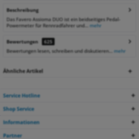
Beschreibung
Das Favero Assioma DUO ist ein beidseitiges Pedal-
Powermeter für Rennradfahrer und...
mehr
Bewertungen
625
Bewertungen lesen, schreiben und diskutieren...
mehr
Ähnliche Artikel
Service Hotline
Shop Service
Informationen
Partner