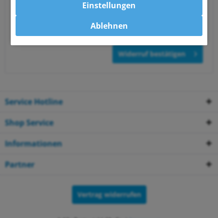
Einstellungen
Bitte lies unsere
Datenschutzerklärung
, um zu
erfahren, wie wir mit deinen Daten umgehen.
Ablehnen
Widerruf bestätigen
Service Hotline
Shop Service
Informationen
Partner
Vertrag widerrufen