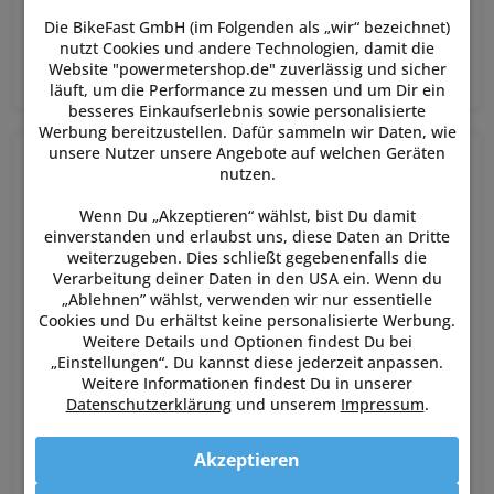
deinem Widerruf. Damit ist dein Widerruf offiziell
Die BikeFast GmbH (im Folgenden als „wir“ bezeichnet)
nutzt Cookies und andere Technologien, damit die
eingegangen, du musst nichts weiter tun.
Website "powermetershop.de" zuverlässig und sicher
läuft, um die Performance zu messen und um Dir ein
besseres Einkaufserlebnis sowie personalisierte
Werbung bereitzustellen. Dafür sammeln wir Daten, wie
unsere Nutzer unsere Angebote auf welchen Geräten
Widerrufsformular
nutzen.
Wenn Du „Akzeptieren“ wählst, bist Du damit
einverstanden und erlaubst uns, diese Daten an Dritte
weiterzugeben. Dies schließt gegebenenfalls die
Verarbeitung deiner Daten in den USA ein. Wenn du
„Ablehnen” wählst, verwenden wir nur essentielle
Cookies und Du erhältst keine personalisierte Werbung.
Weitere Details und Optionen findest Du bei
„Einstellungen“. Du kannst diese jederzeit anpassen.
Weitere Informationen findest Du in unserer
Datenschutzerklärung
und unserem
Impressum
.
Akzeptieren
* erforderlich