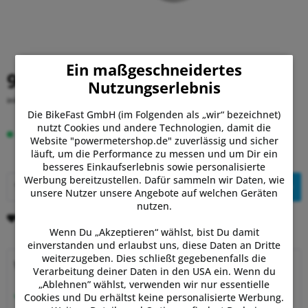
Ein maßgeschneidertes
9,95 €
Nutzungserlebnis
inkl. MwSt.
zzgl. Versandkosten
Die BikeFast GmbH (im Folgenden als „wir“ bezeichnet)
nutzt Cookies und andere Technologien, damit die
Auf Lager.
Lieferung Di, 11.08. - Do, 13.08.
Website "powermetershop.de" zuverlässig und sicher
läuft, um die Performance zu messen und um Dir ein
besseres Einkaufserlebnis sowie personalisierte
Werbung bereitzustellen. Dafür sammeln wir Daten, wie
In den
Warenkorb
unsere Nutzer unsere Angebote auf welchen Geräten
nutzen.
Merken
Bewerten
Wenn Du „Akzeptieren“ wählst, bist Du damit
einverstanden und erlaubst uns, diese Daten an Dritte
weiterzugeben. Dies schließt gegebenenfalls die
Warum Powermetershop?
Verarbeitung deiner Daten in den USA ein. Wenn du
„Ablehnen” wählst, verwenden wir nur essentielle
Beratung vom Experten
Cookies und Du erhältst keine personalisierte Werbung.