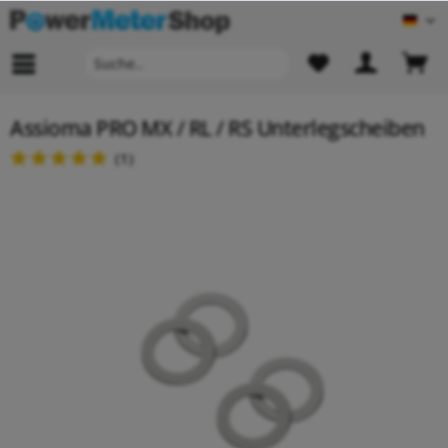
Deu
Assioma PRO MX / RL / RS Unterlegscheiben
(
1
)