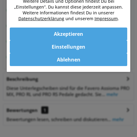
von Sportlern für Sportler
Weitere Details und Optionen findest Du bei
„Einstellungen“. Du kannst diese jederzeit anpassen.
Hervorragende Kundenzufriedenheit
Weitere Informationen findest Du in unserer
99,6% zufriedene Kunden bei Shopauskunft.de
Datenschutzerklärung
und unserem
Impressum
.
30 Tage Money-Back-Garantie
entspannt shoppen
Akzeptieren
Bestpreisgarantie
Einstellungen
auf viele Artikel
1% Rabatt
Ablehnen
bei Zahlung per Vorkasse
Beschreibung
Diese Unterlegscheiben sind für die Favero Assioma PRO
MX, PRO RL und PRO RS Pedale gedacht. Sie...
mehr
Bewertungen
1
Bewertungen lesen, schreiben und diskutieren...
mehr