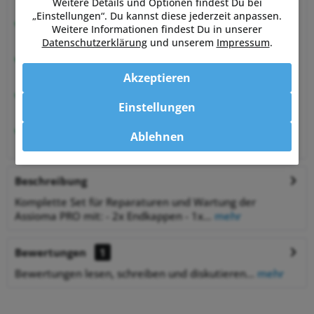
von Sportlern für Sportler
Weitere Details und Optionen findest Du bei
„Einstellungen“. Du kannst diese jederzeit anpassen.
Hervorragende Kundenzufriedenheit
Weitere Informationen findest Du in unserer
99,6% zufriedene Kunden bei Shopauskunft.de
Datenschutzerklärung
und unserem
Impressum
.
30 Tage Money-Back-Garantie
entspannt shoppen
Akzeptieren
Bestpreisgarantie
Einstellungen
auf viele Artikel
1% Rabatt
Ablehnen
bei Zahlung per Vorkasse
Beschreibung
Komplette Set für Reparaturen und Wartung der
Assioma PRO mit: - 2x Endkappen - 1x...
mehr
Bewertungen
1
Bewertungen lesen, schreiben und diskutieren...
mehr