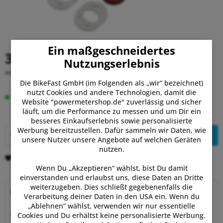
Ein maßgeschneidertes
39,95 €
Nutzungserlebnis
inkl. MwSt.
zzgl. Versandkosten
Die BikeFast GmbH (im Folgenden als „wir“ bezeichnet)
nutzt Cookies und andere Technologien, damit die
Auf Lager.
Lieferung Fr, 07.08. - Mo, 10.08.
Website "powermetershop.de" zuverlässig und sicher
läuft, um die Performance zu messen und um Dir ein
besseres Einkaufserlebnis sowie personalisierte
Werbung bereitzustellen. Dafür sammeln wir Daten, wie
In den
Warenkorb
unsere Nutzer unsere Angebote auf welchen Geräten
nutzen.
Merken
Bewerten
Wenn Du „Akzeptieren“ wählst, bist Du damit
einverstanden und erlaubst uns, diese Daten an Dritte
weiterzugeben. Dies schließt gegebenenfalls die
Warum Powermetershop?
Verarbeitung deiner Daten in den USA ein. Wenn du
„Ablehnen” wählst, verwenden wir nur essentielle
Beratung vom Experten
Cookies und Du erhältst keine personalisierte Werbung.