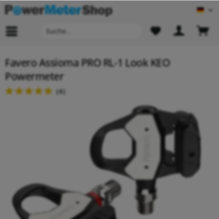
Deu
Favero Assioma PRO RL-1 Look KEO
Powermeter
(
4
)