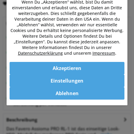
Wenn Du „Akzeptieren“ wählst, bist Du damit
Merken
Bewerten
einverstanden und erlaubst uns, diese Daten an Dritte
weiterzugeben. Dies schließt gegebenenfalls die
Verarbeitung deiner Daten in den USA ein. Wenn du
Warum Powermetershop?
„Ablehnen” wählst, verwenden wir nur essentielle
Cookies und Du erhältst keine personalisierte Werbung.
Weitere Details und Optionen findest Du bei
Beratung vom Experten
„Einstellungen“. Du kannst diese jederzeit anpassen.
von Sportlern für Sportler
Weitere Informationen findest Du in unserer
Hervorragende Kundenzufriedenheit
Datenschutzerklärung
und unserem
Impressum
.
99,6% zufriedene Kunden bei Shopauskunft.de
30 Tage Money-Back-Garantie
Akzeptieren
entspannt shoppen
Einstellungen
Bestpreisgarantie
auf viele Artikel
Ablehnen
1% Rabatt
bei Zahlung per Vorkasse
Beschreibung
Das Favero Assioma PRO RL-1 ist das einseitige Look-