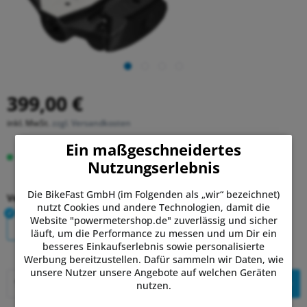
399,00 €
inkl. MwSt.
zzgl. Versandkosten
Ein maßgeschneidertes
Auf Lager.
Lieferung Di, 11.08. - Do, 13.08.
Nutzungserlebnis
Die BikeFast GmbH (im Folgenden als „wir“ bezeichnet)
Version:
nutzt Cookies und andere Technologien, damit die
Website "powermetershop.de" zuverlässig und sicher
RL-1 - einseitig
RL-2 - beidseitg
läuft, um die Performance zu messen und um Dir ein
besseres Einkaufserlebnis sowie personalisierte
Werbung bereitzustellen. Dafür sammeln wir Daten, wie
unsere Nutzer unsere Angebote auf welchen Geräten
In den
Warenkorb
nutzen.