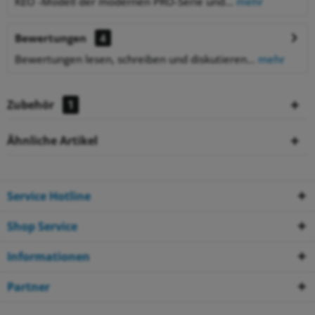
KEO -Modell der modernen PRO-Serie und...
mehr
Bewertungen
4
Bewertungen lesen, schreiben und diskutieren...
mehr
Zubehör
1
Ähnliche Artikel
Service Hotline
Shop Service
Informationen
Partner