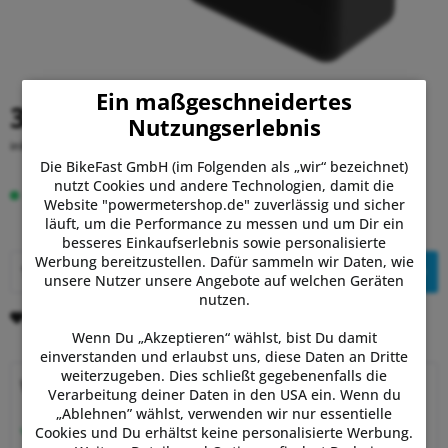
Ein maßgeschneidertes
39,99 €
Nutzungserlebnis
inkl. MwSt.
zzgl. Versandkosten
Die BikeFast GmbH (im Folgenden als „wir“ bezeichnet)
nutzt Cookies und andere Technologien, damit die
Auf Lager.
Lieferung Fr, 07.08. - Mo, 10.08.
Website "powermetershop.de" zuverlässig und sicher
läuft, um die Performance zu messen und um Dir ein
besseres Einkaufserlebnis sowie personalisierte
Werbung bereitzustellen. Dafür sammeln wir Daten, wie
In den
Warenkorb
unsere Nutzer unsere Angebote auf welchen Geräten
nutzen.
Merken
Bewerten
Wenn Du „Akzeptieren“ wählst, bist Du damit
einverstanden und erlaubst uns, diese Daten an Dritte
weiterzugeben. Dies schließt gegebenenfalls die
Warum Powermetershop?
Verarbeitung deiner Daten in den USA ein. Wenn du
„Ablehnen” wählst, verwenden wir nur essentielle
Beratung vom Experten
Cookies und Du erhältst keine personalisierte Werbung.