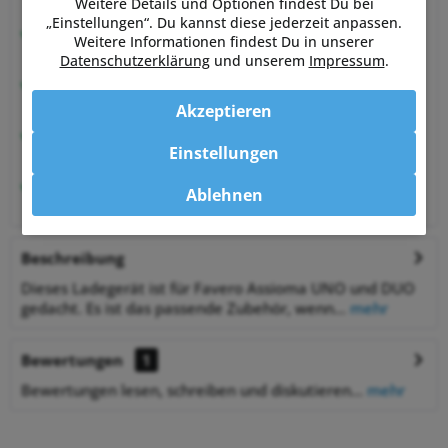
von Sportlern für Sportler
Weitere Details und Optionen findest Du bei
„Einstellungen“. Du kannst diese jederzeit anpassen.
Hervorragende Kundenzufriedenheit
Weitere Informationen findest Du in unserer
99,6% zufriedene Kunden bei Shopauskunft.de
Datenschutzerklärung
und unserem
Impressum
.
30 Tage Money-Back-Garantie
entspannt shoppen
Akzeptieren
Bestpreisgarantie
Einstellungen
auf viele Artikel
1% Rabatt
Ablehnen
bei Zahlung per Vorkasse
Beschreibung
Dieses Ladegerät ist für Favero Assioma UNO und DUO
gedacht. Es ist das passende Zubehör, wenn...
mehr
Bewertungen
1
Bewertungen lesen, schreiben und diskutieren...
mehr