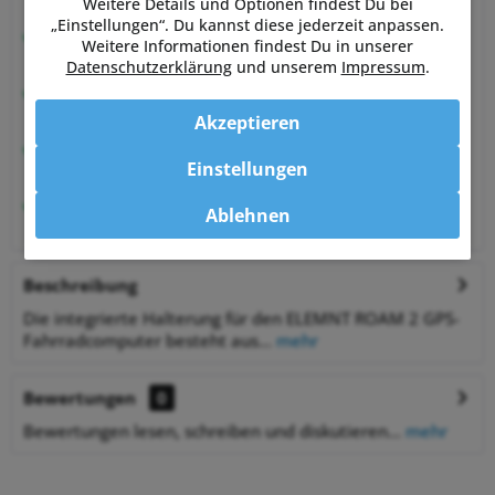
von Sportlern für Sportler
Weitere Details und Optionen findest Du bei
„Einstellungen“. Du kannst diese jederzeit anpassen.
Hervorragende Kundenzufriedenheit
Weitere Informationen findest Du in unserer
99,6% zufriedene Kunden bei Shopauskunft.de
Datenschutzerklärung
und unserem
Impressum
.
30 Tage Money-Back-Garantie
entspannt shoppen
Akzeptieren
Bestpreisgarantie
Einstellungen
auf viele Artikel
1% Rabatt
Ablehnen
bei Zahlung per Vorkasse
Beschreibung
Die integrierte Halterung für den ELEMNT ROAM 2 GPS-
Fahrradcomputer besteht aus...
mehr
Bewertungen
0
Bewertungen lesen, schreiben und diskutieren...
mehr