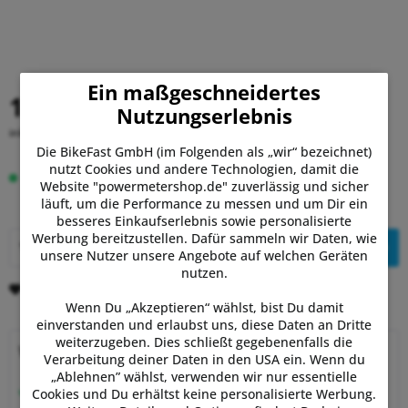
Ein maßgeschneidertes
19,90 €
Nutzungserlebnis
inkl. MwSt.
zzgl. Versandkosten
Die BikeFast GmbH (im Folgenden als „wir“ bezeichnet)
nutzt Cookies und andere Technologien, damit die
Auf Lager.
Lieferung Sa, 08.08. - Di, 11.08.
Website "powermetershop.de" zuverlässig und sicher
läuft, um die Performance zu messen und um Dir ein
besseres Einkaufserlebnis sowie personalisierte
Werbung bereitzustellen. Dafür sammeln wir Daten, wie
In den
Warenkorb
unsere Nutzer unsere Angebote auf welchen Geräten
nutzen.
Merken
Bewerten
Wenn Du „Akzeptieren“ wählst, bist Du damit
einverstanden und erlaubst uns, diese Daten an Dritte
weiterzugeben. Dies schließt gegebenenfalls die
Warum Powermetershop?
Verarbeitung deiner Daten in den USA ein. Wenn du
„Ablehnen” wählst, verwenden wir nur essentielle
Beratung vom Experten
Cookies und Du erhältst keine personalisierte Werbung.