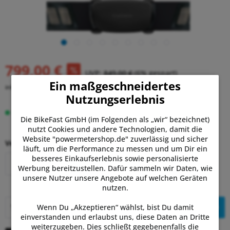
799,00 €
UVP:
849,00 €
(6% gespart)
Ein maßgeschneidertes
inkl. MwSt.
zzgl. Versandkosten
Nutzungserlebnis
Lieferzeit 2-7 Tage
Die BikeFast GmbH (im Folgenden als „wir“ bezeichnet)
nutzt Cookies und andere Technologien, damit die
Website "powermetershop.de" zuverlässig und sicher
Version:
läuft, um die Performance zu messen und um Dir ein
besseres Einkaufserlebnis sowie personalisierte
Single
Bundle
Werbung bereitzustellen. Dafür sammeln wir Daten, wie
unsere Nutzer unsere Angebote auf welchen Geräten
nutzen.
In den
Warenkorb
Wenn Du „Akzeptieren“ wählst, bist Du damit
einverstanden und erlaubst uns, diese Daten an Dritte
weiterzugeben. Dies schließt gegebenenfalls die