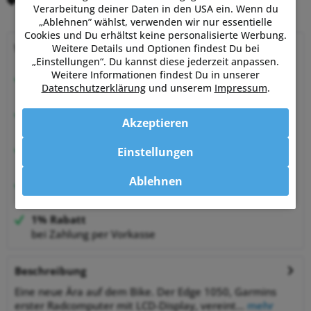
Merken
Bewerten
Verarbeitung deiner Daten in den USA ein. Wenn du
„Ablehnen” wählst, verwenden wir nur essentielle
Cookies und Du erhältst keine personalisierte Werbung.
Warum Powermetershop?
Weitere Details und Optionen findest Du bei
„Einstellungen“. Du kannst diese jederzeit anpassen.
Weitere Informationen findest Du in unserer
Beratung vom Experten
Datenschutzerklärung
und unserem
Impressum
.
von Sportlern für Sportler
Hervorragende Kundenzufriedenheit
Akzeptieren
99,6% zufriedene Kunden bei Shopauskunft.de
30 Tage Money-Back-Garantie
Einstellungen
entspannt shoppen
Ablehnen
Bestpreisgarantie
auf viele Artikel
1% Rabatt
bei Zahlung per Vorkasse
Beschreibung
Eine neue Ära auf dem Bike. Der Edge 1050, Garmins
erster Radcomputer mit LCD-Display, vereint...
mehr