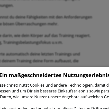
hnungen.
nnst du deine Fähigkeiten mit den Anforderungen
ine bösen Überraschungen mehr.
 darin, wie dein Körper auf das Training reagiert.
, Trainingsbelastungsfokus u.v.m.
erte automatisch deine letzten Trainings und
t deinem Training deine Form aufbaust, die
Ein maßgeschneidertes Nutzungserlebni
in Fitnesslevel werden berücksichtigt bei den
bezeichnet) nutzt Cookies und andere Technologien, damit 
 aktuellen Trainingsbelastung und deiner VO2max.
essen und um Dir ein besseres Einkaufserlebnis sowie pers
Daten, wie unsere Nutzer unsere Angebote auf welchen Ge
d Outdoor-Trainingspläne von der App für dein
e nahtlos aus anderen Apps wie der
 einverstanden und erlaubst uns, diese Daten an Dritte wei