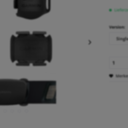
Lieferz
Version:
Singl
Merk