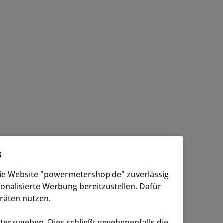
s
die Website "powermetershop.de" zuverlässig
onalisierte Werbung bereitzustellen. Dafür
räten nutzen.
terzugeben. Dies schließt gegebenenfalls die