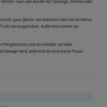
r letzten Tour, wie Anzahl der Sprünge, Airtime oder
zurecht, ganz gleich, mit welchem Fahrrad du fährst.
 Trails hervorgehoben. Außerdem bieten sie
e PIN geschützt und du erhältst auf dem
ad bewegt wird, während du eine kurze Pause