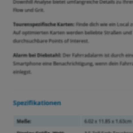
Downhill Analyse bietet umfangreiche Details zu Ihre
Flow und Grit.
Tourenspezifische Karten:
Finde dich wie ein Local 
Auf optimierten Karten werden beliebte Straßen und
durchsuchbare Points of Interest.
Alarm bei Diebstahl:
Der Fahrradalarm ist durch ein
Smartphone eine Benachrichtigung, wenn dein Fahrr
einlegst.
Spezifikationen
Maße:
6.02 x 11.85 x 1.63cm