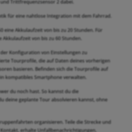
und Trittfrequenzsensor 2 dabei.
k für eine nahtlose Integration mit dem Fahrrad.
0 eine Akkulaufzeit von bis zu 20 Stunden. Für
 Akkulaufzeit von bis zu 60 Stunden.
t der Konfiguration von Einstellungen zu
erte Tourprofile, die auf Daten deines vorherigen
ren basieren. Befinden sich die Tourprofile auf
 ein kompatibles Smartphone verwalten.
ower du noch hast. So kannst du die
du deine geplante Tour absolvieren kannst, ohne
ruppenfahrten organisieren. Teile die Strecke und
 Kontakt, erhalte Unfallbenachrichtigungen,