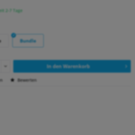
eit 2-7 Tage
e
Bundle
In den
Warenkorb
en
Bewerten