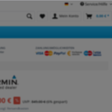
Service/Hilfe
Deutsch
Mein Konto
0,00 € *
UNG
ZAHLUNGSMÖGLICHKEITEN
tler
00 €
UVP:
849,00 €
(6% gespart)
zzgl. Versandkosten