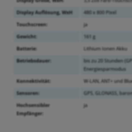
Display Größe, WxH:
3,5 Zoll Farb-Touchsc
Display Auflösung, WxH
480 x 800 Pixel
Touchscreen:
ja
Gewicht
:
161 g
Batterie:
Lithium Ionen Akku
Betriebsdauer:
bis zu 20 Stunden (G
Energiesparmodus
Konnektivität:
W-LAN, ANT+ und Blu
Sensoren:
GPS, GLONASS, barom
Hochsensibler
ja
Empfänger: