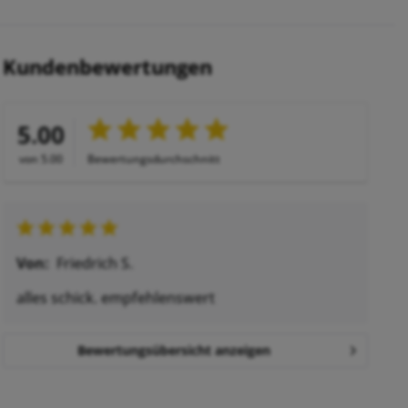
Kundenbewertungen
5.00
von 5.00
Bewertungsdurchschnitt
Von:
Friedrich S.
alles schick. empfehlenswert
Bewertungsübersicht anzeigen