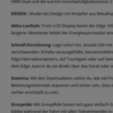
HRM-Dual und die Garmin Geschwindigkeitssensor 2 
DESIGN :
Modernes Design mit Knöpfen aus Metallopti
Akku-Laufzeit:
Trotz LCD-Display bietet der Edge 105
längerer Abenteuer bietet der Energiesparmodus eine
Schnell Einrichtung:
Lege sofort los, anstatt Zeit mi
verschwenden. Erhalte vorausgefüllte, benutzerdefini
Edge Fahrradcomputers, auf Tourtypen oder auf Senso
dem Edge, kannst du sie direkt über das Gerät oder
Stamina:
Mit den Staminadaten siehst du, wie viel P
Belastungsintensität anpassen und sicher sein, dass 
vorher erschöpft zu sein.
Groupride:
Mit GroupRide lassen sich ganz einfach G
bleibe während der Fahrt mit allen Teilnehmenden in