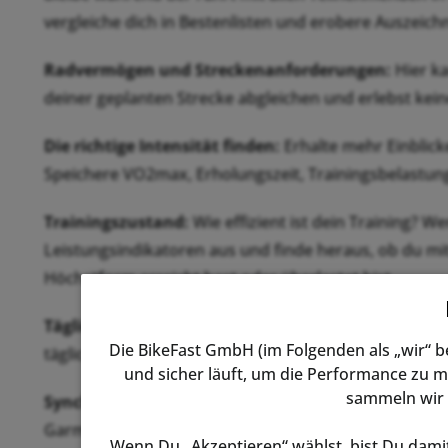
vergleiche dich in Bestenlisten und erobere Auszeic
Radvermögen und Streckenanforderungen:
Hier ka
deiner geplanten Strecke abgleichen und erlebst ke
Die richtige Intensität finden:
Erhalte mehr Einblicke
Speichere VO2max, Erholungszeit, Trainingsbelastung
Trainingszustand:
Wie effizient ist dein Training? W
Leistungsindikatoren aus und finde heraus, ob du mi
Höchstform erreicht hast oder überlastet bist.
Tägliche Trainingsvorschläge:
Du selbst und auch de
Die BikeFast GmbH (im Folgenden als „wir“ 
täglichen Trainingsvorschlägen basierend auf deiner
und sicher läuft, um die Performance zu m
sammeln wir 
Synchronisierte Trainingspläne:
Erhalte Indoor- un
Garmin Connect™-Smart-Gerät oder synchronisiere si
Wenn Du „Akzeptieren“ wählst, bist Du damit