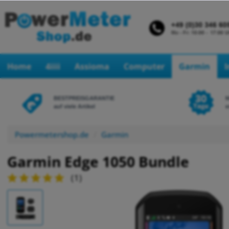
Home
4iiii
Assioma
Computer
Garmin
BESTPREISGARANTIE
auf viele Artikel
e
Powermetershop.de
Garmin
Garmin Edge 1050 Bundle
(
1
)