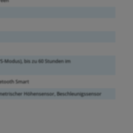
reen
PS-Modus), bis zu 60 Stunden im
etooth Smart
etrischer Höhensensor, Beschleunigssensor