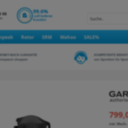
Inpeak
Rotor
SRM
Wahoo
SALE%
MONEY-BACK-GARANTIE
KOMPETENTE BERAT
ntspannt shoppen
von Sportlern für Spor
799,
inkl. MwSt.