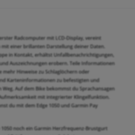
erster Radcomputer mit LCD-Display, vereint
it einer brillanten Darstellung deiner Daten.
e in Kontakt, erhältst Unfallbenachrichtigungen,
 und Auszeichnungen erobern. Teile Informationen
 mehr Hinweise zu Schlaglöchern oder
nd Karteninformationen zu befestigten und
gen Weg. Auf dem Bike bekommst du Sprachansagen
ufmerksamkeit mit integrierter Klingelfunktion.
annst du mit dem Edge 1050 und Garmin Pay
 1050 noch ein Garmin Herzfrequenz-Brustgurt