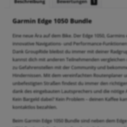
Beschreibung
Bewertungen
1
Garmin Edge 1050 Bundle
Eine neue Ära auf dem Bike. Der Edge 1050, Garmins 
innovative Navigations- und Performance-Funktionen m
Dank GroupRide bleibst du immer mit deiner Radgrupp
kannst dich mit anderen Teilnehmenden vergleichen
zu Gefahrenstellen mit der Community und bekomme
Hindernissen. Mit dem vereinfachten Routenplaner u
unbefestigten Straßen findest du immer den richti
dank des eingebauten Lautsprechers und die nötige A
Kein Bargeld dabei? Kein Problem – deinen Kaffee k
kontaktlos bezahlen.
Beim Garmin Edge 1050 Bundle sind neben dem Edge