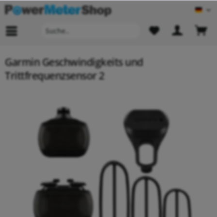
Deu
Garmin Geschwindigkeits und
Trittfrequenzsensor 2