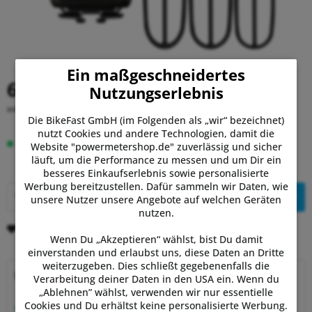
Ein maßgeschneidertes
64,95 €
Nutzungserlebnis
inkl. MwSt.
zzgl. Versandkosten
Die BikeFast GmbH (im Folgenden als „wir“ bezeichnet)
nutzt Cookies und andere Technologien, damit die
Auf Lager.
Lieferung Di, 11.08. - Do, 13.08.
Website "powermetershop.de" zuverlässig und sicher
läuft, um die Performance zu messen und um Dir ein
besseres Einkaufserlebnis sowie personalisierte
Werbung bereitzustellen. Dafür sammeln wir Daten, wie
In den
Warenkorb
unsere Nutzer unsere Angebote auf welchen Geräten
nutzen.
Merken
Bewerten
Wenn Du „Akzeptieren“ wählst, bist Du damit
einverstanden und erlaubst uns, diese Daten an Dritte
weiterzugeben. Dies schließt gegebenenfalls die
Warum Powermetershop?
Verarbeitung deiner Daten in den USA ein. Wenn du
„Ablehnen” wählst, verwenden wir nur essentielle
Cookies und Du erhältst keine personalisierte Werbung.
Beratung vom Experten