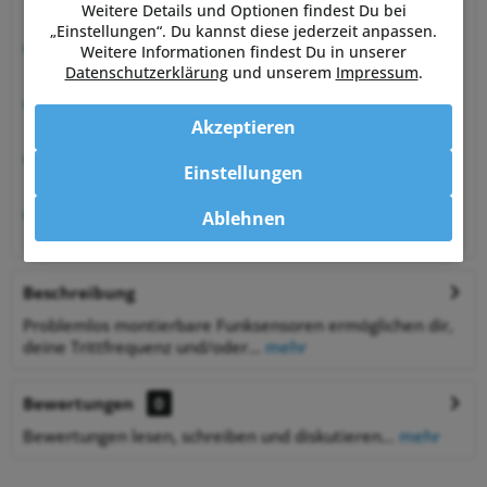
Weitere Details und Optionen findest Du bei
von Sportlern für Sportler
„Einstellungen“. Du kannst diese jederzeit anpassen.
Hervorragende Kundenzufriedenheit
Weitere Informationen findest Du in unserer
99,6% zufriedene Kunden bei Shopauskunft.de
Datenschutzerklärung
und unserem
Impressum
.
30 Tage Money-Back-Garantie
entspannt shoppen
Akzeptieren
Bestpreisgarantie
Einstellungen
auf viele Artikel
1% Rabatt
Ablehnen
bei Zahlung per Vorkasse
Beschreibung
Problemlos montierbare Funksensoren ermöglichen dir,
deine Trittfrequenz und/oder...
mehr
Bewertungen
0
Bewertungen lesen, schreiben und diskutieren...
mehr