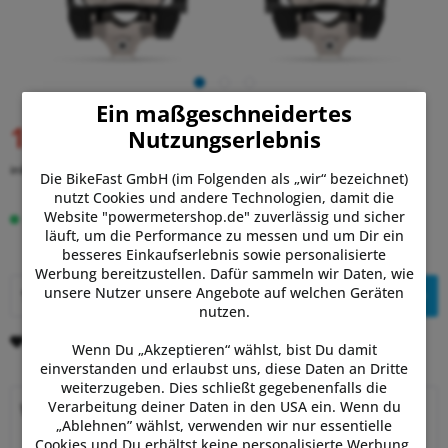
Ein maßgeschneidertes
1.049,00 €
Nutzungserlebnis
UVP:
1.099,99 €
inkl. MwSt.
zzgl. Versandkosten
Die BikeFast GmbH (im Folgenden als „wir“ bezeichnet)
nutzt Cookies und andere Technologien, damit die
Website "powermetershop.de" zuverlässig und sicher
Lieferzeit 3-7 Tage
läuft, um die Performance zu messen und um Dir ein
besseres Einkaufserlebnis sowie personalisierte
Werbung bereitzustellen. Dafür sammeln wir Daten, wie
unsere Nutzer unsere Angebote auf welchen Geräten
In den
Warenkorb
nutzen.
Merken
Bewerten
Wenn Du „Akzeptieren“ wählst, bist Du damit
einverstanden und erlaubst uns, diese Daten an Dritte
weiterzugeben. Dies schließt gegebenenfalls die
Verarbeitung deiner Daten in den USA ein. Wenn du
Warum Powermetershop?
„Ablehnen” wählst, verwenden wir nur essentielle
Cookies und Du erhältst keine personalisierte Werbung.