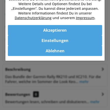
Beratung vom Experten
Weitere Details und Optionen findest Du bei
von Sportlern für Sportler
„Einstellungen“. Du kannst diese jederzeit anpassen.
Weitere Informationen findest Du in unserer
Hervorragende Kundenzufriedenheit
Datenschutzerklärung
und unserem
Impressum
.
99,6% zufriedene Kunden bei Shopauskunft.de
30 Tage Money-Back-Garantie
Akzeptieren
entspannt shoppen
Bestpreisgarantie
Einstellungen
auf viele Artikel
Ablehnen
1% Rabatt
bei Zahlung per Vorkasse
Beschreibung
Das Bundle der Garmin Rally RK210 und XC210. Für die
Fahrer, welche im Sommer die Look Keo...
mehr
Bewertungen
0
Bewertungen lesen, schreiben und diskutieren...
mehr