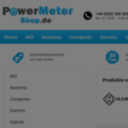
Home
4iiii
Assioma
Computer
Garmin
BESTPREISGARANTIE
auf viele Artikel
e
4iiii
Produkte 
Assioma
Computer
Garmin
Inpeak