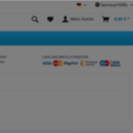
Service/Hilfe
Deutsch
Mein Konto
0,00 € *
UNG
ZAHLUNGSMÖGLICHKEITEN
tler