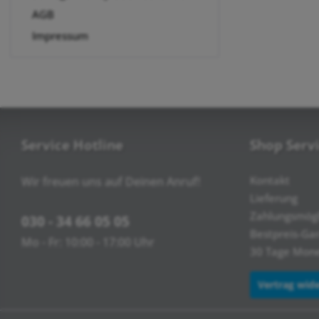
AGB
Impressum
Service Hotline
Shop Serv
Kontakt
Wir freuen uns auf Deinen Anruf!
Lieferung
Zahlungsmögl
030 - 34 66 05 05
Bestpreis-Ga
Mo - Fr: 10:00 - 17:00 Uhr
30 Tage Mone
Vertrag wid