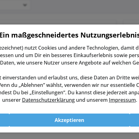
Ein maßgeschneidertes Nutzungserlebni
SRAM Hammerhead Karoo 3
bezeichnet) nutzt Cookies und andere Technologien, damit 
Der Hammerhead Karoo 3
essen und um Dir ein besseres Einkaufserlebnis sowie pers
Fahrradcomputer ist ein Meilenstein in
Sachen Innovation, Design und
Daten, wie unsere Nutzer unsere Angebote auf welchen Ge
Performance. Dank des durchdachten
Hardware- und Software-Designs ist der
 einverstanden und erlaubst uns, diese Daten an Dritte wei
Karoo in jeder Situation einfach zu
449,00 € *
UVP:
500,00 € *
bedienen und ermöglicht es, sich...
enn du „Ablehnen” wählst, verwenden wir nur essentielle C
dest Du bei „Einstellungen“. Du kannst diese jederzeit anp
Merken
unserer
Datenschutzerklärung
und unserem
Impressum
.
Akzeptieren