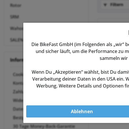
Filtern
Rotor
SRM
Wahoo
SALE%
Die BikeFast GmbH (im Folgenden als „wir“ 
und sicher läuft, um die Performance zu m
sammeln wir 
Informationen
Wenn Du „Akzeptieren“ wählst, bist Du damit
Cookie-Einstellungen
Verarbeitung deiner Daten in den USA ein. W
Kontakt
Werbung. Weitere Details und Optionen fin
Zahlungsmöglichkeiten
Widerrufsrecht
Datenschutz
Ablehnen
Bestpreis-Garantie
30 Tage Money-Back-Garantie