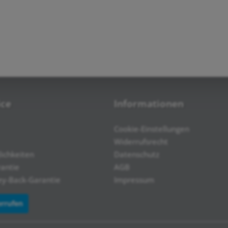
ice
Informationen
Cookie-Einstellungen
Widerrufsrecht
ichkeiten
Datenschutz
rantie
AGB
y-Back-Garantie
Impressum
errufen