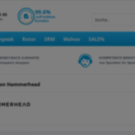
Inpeak
Rotor
SRM
Wahoo
SALE%
MONEY-BACK-GARANTIE
KOMPETENTE BERAT
ntspannt shoppen
von Sportlern für Spor
von Hammerhead