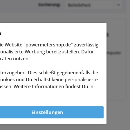
Sortierung:
s
SRAM Hammerhead Karoo 3
Computerhalterung
die Website "powermetershop.de" zuverlässig
Computerhalterung für den
onalisierte Werbung bereitzustellen. Dafür
Hammerhead Karoo 3 Fahrradcomputer
31,8mm
räten nutzen.
terzugeben. Dies schließt gegebenenfalls die
29,00 € *
UVP:
37,00 € *
ookies und Du erhältst keine personalisierte
assen. Weitere Informationen findest Du in
Merken
Einstellungen