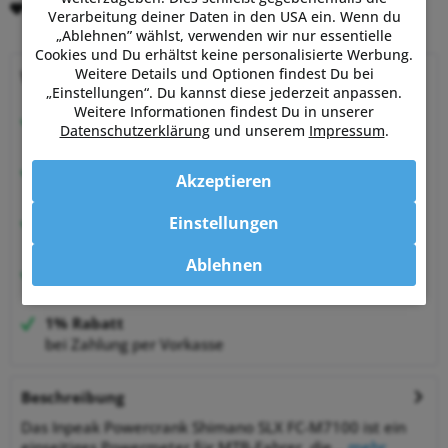
Merken
Bewerten
Verarbeitung deiner Daten in den USA ein. Wenn du
„Ablehnen” wählst, verwenden wir nur essentielle
Cookies und Du erhältst keine personalisierte Werbung.
Weitere Details und Optionen findest Du bei
Warum Powermetershop?
„Einstellungen“. Du kannst diese jederzeit anpassen.
Weitere Informationen findest Du in unserer
Beratung vom Experten
Datenschutzerklärung
und unserem
Impressum
.
von Sportlern für Sportler
Hervorragende Kundenzufriedenheit
Akzeptieren
99,6% zufriedene Kunden bei Shopauskunft.de
30 Tage Money-Back-Garantie
Einstellungen
entspannt shoppen
Ablehnen
Bestpreisgarantie
auf viele Artikel
1% Rabatt
bei Zahlung per Vorkasse
Beschreibung
Das Inpeak Powercrank Shimano SLX FC-M7100 ist ein
einseitiges Powermeter für MTB-Fahrer, die...
mehr