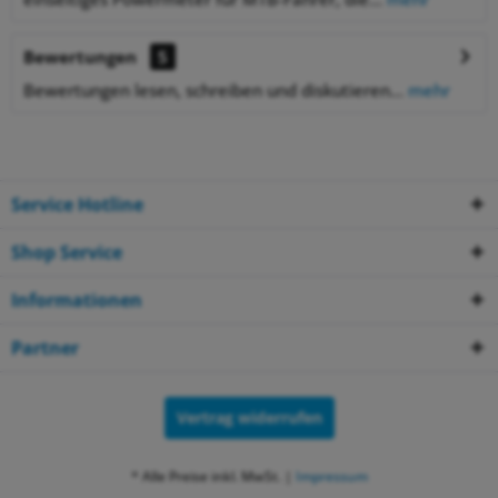
Bewertungen
5
Bewertungen lesen, schreiben und diskutieren...
mehr
Service Hotline
Shop Service
Informationen
Partner
Vertrag widerrufen
* Alle Preise inkl. MwSt. |
Impressum