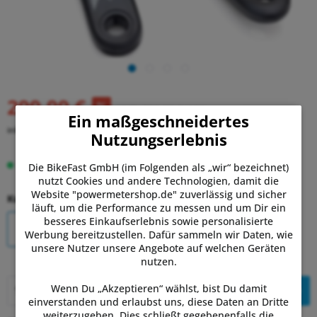
299,99 €
UVP:
339,00 €
(12% gespart)
Ein maßgeschneidertes
inkl. MwSt.
zzgl. Versandkosten
Nutzungserlebnis
Auf Lager.
Lieferung Mo, 10.08. - Mi, 12.08.
Die BikeFast GmbH (im Folgenden als „wir“ bezeichnet)
nutzt Cookies und andere Technologien, damit die
Website "powermetershop.de" zuverlässig und sicher
Kurbellänge:
läuft, um die Performance zu messen und um Dir ein
besseres Einkaufserlebnis sowie personalisierte
170mm
175mm
Werbung bereitzustellen. Dafür sammeln wir Daten, wie
unsere Nutzer unsere Angebote auf welchen Geräten
nutzen.
Wenn Du „Akzeptieren“ wählst, bist Du damit
In den
Warenkorb
einverstanden und erlaubst uns, diese Daten an Dritte
weiterzugeben. Dies schließt gegebenenfalls die