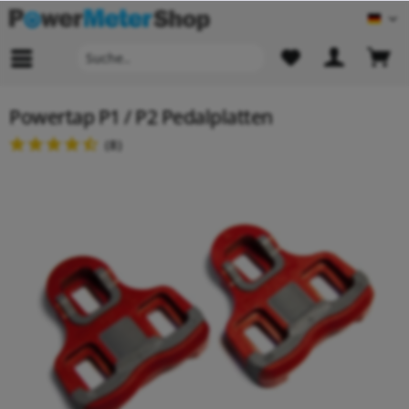
Deu
Powertap P1 / P2 Pedalplatten
(
8
)