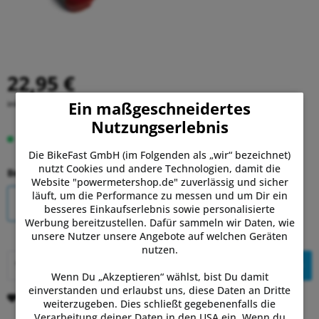
22,95 €
Ein maßgeschneidertes
inkl. MwSt.
zzgl. Versandkosten
Nutzungserlebnis
Auf Lager.
Lieferung Di, 11.08. - Do, 13.08.
Die BikeFast GmbH (im Folgenden als „wir“ bezeichnet)
nutzt Cookies und andere Technologien, damit die
Bewegungsfreiheit:
Website "powermetershop.de" zuverlässig und sicher
läuft, um die Performance zu messen und um Dir ein
6° - rot
0° - schwarz
besseres Einkaufserlebnis sowie personalisierte
Werbung bereitzustellen. Dafür sammeln wir Daten, wie
unsere Nutzer unsere Angebote auf welchen Geräten
nutzen.
In den
Warenkorb
Wenn Du „Akzeptieren“ wählst, bist Du damit
einverstanden und erlaubst uns, diese Daten an Dritte
Merken
Bewerten
weiterzugeben. Dies schließt gegebenenfalls die
Verarbeitung deiner Daten in den USA ein. Wenn du