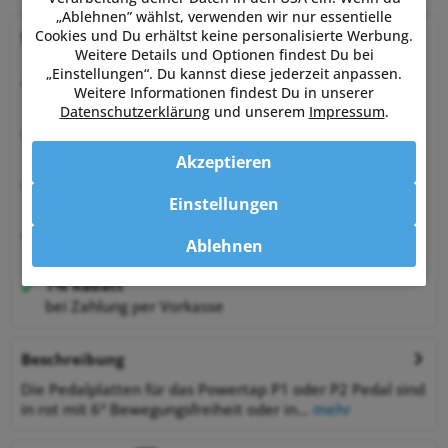
„Ablehnen” wählst, verwenden wir nur essentielle
Cookies und Du erhältst keine personalisierte Werbung.
Warum Powermetershop?
Weitere Details und Optionen findest Du bei
„Einstellungen“. Du kannst diese jederzeit anpassen.
Beratung vom Experten
Weitere Informationen findest Du in unserer
von Sportlern für Sportler
Datenschutzerklärung
und unserem
Impressum
.
Hervorragende Kundenzufriedenheit
99,6% zufriedene Kunden bei Shopauskunft.de
Akzeptieren
30 Tage Money-Back-Garantie
Einstellungen
entspannt shoppen
Bestpreisgarantie
Ablehnen
auf viele Artikel
1% Rabatt
bei Zahlung per Vorkasse
Beschreibung
Die Pedalplatten für das Powertap P1 oder P2 Pedal sind
in rot mit 6° Bewegungsfreiheit oder in...
mehr