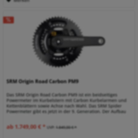
Merken
SRM Origin Road Carbon PM9
Das SRM Origin Road Carbon PM9 ist ein beidseitiges
Powermeter im Kurbelstern mit Carbon Kurbelarmen und
Kettenblättern sowie Achse nach Wahl. Das SRM Spider
Powermeter gibt es jetzt in der 9. Generation. Der Aufbau
ist modular, d.h....
ab 1.749,00 € *
UVP:
1.849,00 € *