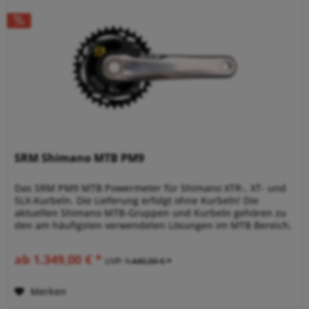
SRM Shimano MTB PM9
Das SRM PM9 MTB Powermeter für Shimano XTR-, XT- und
SLX-Kurbeln. Die Lieferung erfolgt ohne Kurbeln! Die
aktuellen Shimano MTB-Gruppen und Kurbeln gehören zu
den am häufigsten verwendeten Lösungen im MTB Bereich.
Das SRM PowerMeter für...
ab 1.349,00 € *
UVP:
1.440,00 € *
Merken