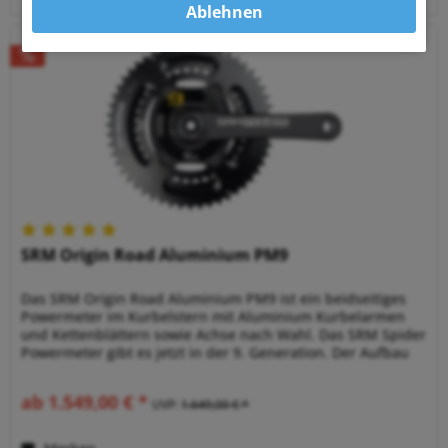
Ablehnen
SRM Origin Road Aluminium PM9
Das SRM Origin Road Aluminium PM9 ist ein beidseitiges
Powermeter im Kurbelstern mit Aluminium Kurbelarmen
und Kettenblättern sowie Achse nach Wahl. Das SRM Spider
Powermeter gibt es jetzt in der 9. Generation. Der Aufbau
ist modular,...
ab 1.549,00 € *
UVP:
1.649,00 € *