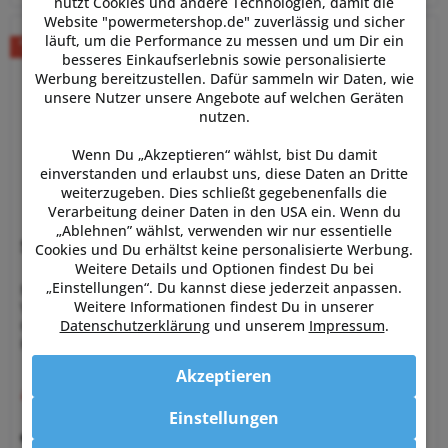
nutzt Cookies und andere Technologien, damit die
Website "powermetershop.de" zuverlässig und sicher
läuft, um die Performance zu messen und um Dir ein
besseres Einkaufserlebnis sowie personalisierte
Werbung bereitzustellen. Dafür sammeln wir Daten, wie
unsere Nutzer unsere Angebote auf welchen Geräten
nutzen.
Wenn Du „Akzeptieren“ wählst, bist Du damit
einverstanden und erlaubst uns, diese Daten an Dritte
weiterzugeben. Dies schließt gegebenenfalls die
Verarbeitung deiner Daten in den USA ein. Wenn du
„Ablehnen” wählst, verwenden wir nur essentielle
SRM Campagnolo PM9
Cookies und Du erhältst keine personalisierte Werbung.
Weitere Details und Optionen findest Du bei
„Einstellungen“. Du kannst diese jederzeit anpassen.
Mit dem Campagnolo Powermeter bietet SRM auch eine
Weitere Informationen findest Du in unserer
Variante des PM9 Powermeters für Campa-Fans. Das SRM
Datenschutzerklärung
und unserem
Impressum
.
Campagnolo PM9 ist ein beidseitiges Powermeter im
Kurbelstern mit Carbon Kurbelarmen und Kettenblättern.
Das SRM Spider Powermeter...
Akzeptieren
ab 2.299,00 € *
UVP:
2.449,00 € *
Einstellungen
Merken