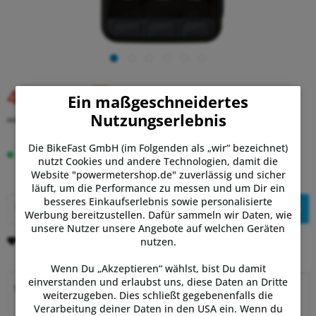
469,99 €
Ein maßgeschneidertes
UVP:
479,99 €
Nutzungserlebnis
inkl. MwSt.
zzgl. Versandkosten
Die BikeFast GmbH (im Folgenden als „wir“ bezeichnet)
Lieferzeit 3-7 Tage
nutzt Cookies und andere Technologien, damit die
Website "powermetershop.de" zuverlässig und sicher
läuft, um die Performance zu messen und um Dir ein
besseres Einkaufserlebnis sowie personalisierte
In den
Warenkorb
Werbung bereitzustellen. Dafür sammeln wir Daten, wie
unsere Nutzer unsere Angebote auf welchen Geräten
Merken
Bewerten
nutzen.
Wenn Du „Akzeptieren“ wählst, bist Du damit
einverstanden und erlaubst uns, diese Daten an Dritte
Warum Powermetershop?
weiterzugeben. Dies schließt gegebenenfalls die
Verarbeitung deiner Daten in den USA ein. Wenn du