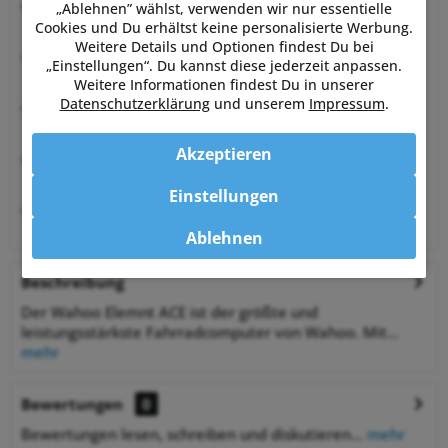
Beratung vom Experten
„Ablehnen” wählst, verwenden wir nur essentielle
von Sportlern für Sportler
Cookies und Du erhältst keine personalisierte Werbung.
Weitere Details und Optionen findest Du bei
Hervorragende Kundenzufriedenheit
„Einstellungen“. Du kannst diese jederzeit anpassen.
99,6% zufriedene Kunden bei Shopauskunft.de
Weitere Informationen findest Du in unserer
Datenschutzerklärung
und unserem
Impressum
.
30 Tage Money-Back-Garantie
entspannt shoppen
Akzeptieren
Bestpreisgarantie
auf viele Artikel
Einstellungen
1% Rabatt
bei Zahlung per Vorkasse
Ablehnen
Beschreibung
Der Wahoo Elemnt ACE ist der größte und
leistungsstärkste Fahrradcomputer von Wahoo. Mit...
mehr
Bewertungen
0
Bewertungen lesen, schreiben und diskutieren...
mehr