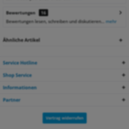
Bewertungen
16
Bewertungen lesen, schreiben und diskutieren...
mehr
Ähnliche Artikel
Service Hotline
Shop Service
Informationen
Partner
Vertrag widerrufen