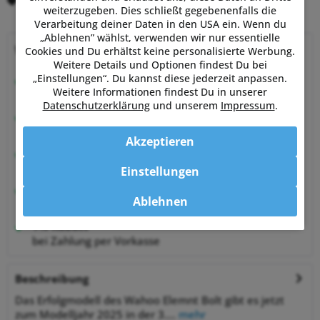
Merken
Bewerten
weiterzugeben. Dies schließt gegebenenfalls die
Verarbeitung deiner Daten in den USA ein. Wenn du
„Ablehnen” wählst, verwenden wir nur essentielle
Warum Powermetershop?
Cookies und Du erhältst keine personalisierte Werbung.
Weitere Details und Optionen findest Du bei
„Einstellungen“. Du kannst diese jederzeit anpassen.
Beratung vom Experten
Weitere Informationen findest Du in unserer
von Sportlern für Sportler
Datenschutzerklärung
und unserem
Impressum
.
Hervorragende Kundenzufriedenheit
99,6% zufriedene Kunden bei Shopauskunft.de
Akzeptieren
30 Tage Money-Back-Garantie
entspannt shoppen
Einstellungen
Bestpreisgarantie
Ablehnen
auf viele Artikel
1% Rabatt
bei Zahlung per Vorkasse
Beschreibung
Das Erfolgmodell des Wahoo Elemnt Bolt gibt es jetzt
zum Modelljahr 2025 in der 3....
mehr