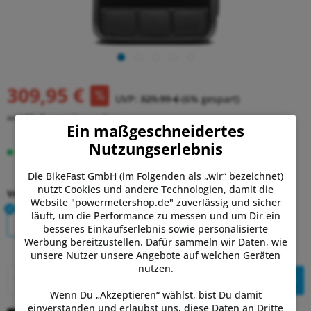
309,95 €
UVP:
329,99 €
(6% gespart)
inkl. MwSt.
zzgl. Versandkosten
Ein maßgeschneidertes
Nutzungserlebnis
Lieferzeit 3-7 Tage
Die BikeFast GmbH (im Folgenden als „wir“ bezeichnet)
nutzt Cookies und andere Technologien, damit die
Version:
Website "powermetershop.de" zuverlässig und sicher
läuft, um die Performance zu messen und um Dir ein
Bolt V3
Roam V3
besseres Einkaufserlebnis sowie personalisierte
Werbung bereitzustellen. Dafür sammeln wir Daten, wie
unsere Nutzer unsere Angebote auf welchen Geräten
nutzen.
In den
Warenkorb
Wenn Du „Akzeptieren“ wählst, bist Du damit
einverstanden und erlaubst uns, diese Daten an Dritte