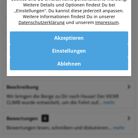
Beratung vom Experten
Weitere Details und Optionen findest Du bei
von Sportlern für Sportler
„Einstellungen“. Du kannst diese jederzeit anpassen.
Weitere Informationen findest Du in unserer
Hervorragende Kundenzufriedenheit
Datenschutzerklärung
und unserem
Impressum
.
99,6% zufriedene Kunden bei Shopauskunft.de
30 Tage Money-Back-Garantie
Akzeptieren
entspannt shoppen
Bestpreisgarantie
Einstellungen
auf viele Artikel
Ablehnen
1% Rabatt
bei Zahlung per Vorkasse
Beschreibung
Wir bringen die Berge zu Dir nach Hause! Der KICKR
CLIMB wurde entwickelt, um die Fahrt auf...
mehr
Bewertungen
0
Bewertungen lesen, schreiben und diskutieren...
mehr