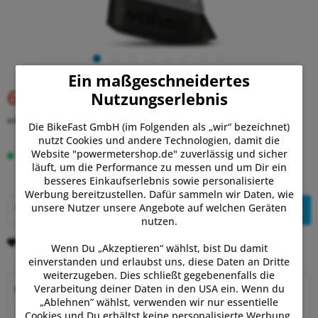
Ein maßgeschneidertes
649,00 €
Nutzungserlebnis
UVP:
699,99 €
(7% gespart)
inkl. MwSt.
zzgl. Versandkosten
Die BikeFast GmbH (im Folgenden als „wir“ bezeichnet)
nutzt Cookies und andere Technologien, damit die
Website "powermetershop.de" zuverlässig und sicher
Auf Lager.
Lieferung Sa, 08.08. - Di, 11.08.
läuft, um die Performance zu messen und um Dir ein
besseres Einkaufserlebnis sowie personalisierte
Werbung bereitzustellen. Dafür sammeln wir Daten, wie
unsere Nutzer unsere Angebote auf welchen Geräten
In den
Warenkorb
nutzen.
Merken
Bewerten
Wenn Du „Akzeptieren“ wählst, bist Du damit
einverstanden und erlaubst uns, diese Daten an Dritte
weiterzugeben. Dies schließt gegebenenfalls die
Verarbeitung deiner Daten in den USA ein. Wenn du
Warum Powermetershop?
„Ablehnen” wählst, verwenden wir nur essentielle
Cookies und Du erhältst keine personalisierte Werbung.