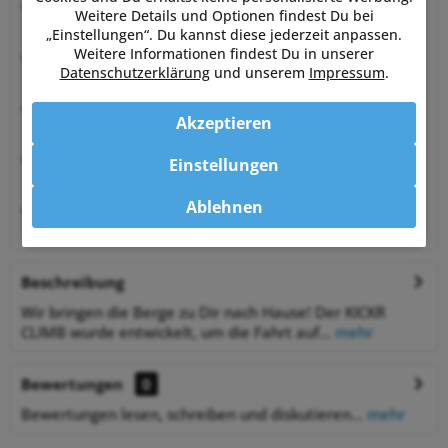
Beratung vom Experten
Weitere Details und Optionen findest Du bei
von Sportlern für Sportler
„Einstellungen“. Du kannst diese jederzeit anpassen.
Weitere Informationen findest Du in unserer
Hervorragende Kundenzufriedenheit
Datenschutzerklärung
und unserem
Impressum
.
99,6% zufriedene Kunden bei Shopauskunft.de
30 Tage Money-Back-Garantie
Akzeptieren
entspannt shoppen
Bestpreisgarantie
Einstellungen
auf viele Artikel
Ablehnen
1% Rabatt
bei Zahlung per Vorkasse
Beschreibung
Wir bringen die Berge zu Dir nach Hause! Der KICKR
CLIMB wurde entwickelt, um die Fahrt auf...
mehr
Bewertungen
0
Bewertungen lesen, schreiben und diskutieren...
mehr