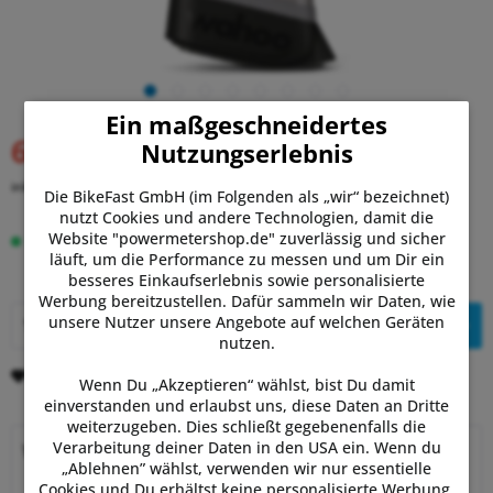
Ein maßgeschneidertes
649,00 €
Nutzungserlebnis
UVP:
699,99 €
(7% gespart)
inkl. MwSt.
zzgl. Versandkosten
Die BikeFast GmbH (im Folgenden als „wir“ bezeichnet)
nutzt Cookies und andere Technologien, damit die
Website "powermetershop.de" zuverlässig und sicher
Auf Lager.
Lieferung Di, 11.08. - Do, 13.08.
läuft, um die Performance zu messen und um Dir ein
besseres Einkaufserlebnis sowie personalisierte
Werbung bereitzustellen. Dafür sammeln wir Daten, wie
unsere Nutzer unsere Angebote auf welchen Geräten
In den
Warenkorb
nutzen.
Merken
Bewerten
Wenn Du „Akzeptieren“ wählst, bist Du damit
einverstanden und erlaubst uns, diese Daten an Dritte
weiterzugeben. Dies schließt gegebenenfalls die
Verarbeitung deiner Daten in den USA ein. Wenn du
Warum Powermetershop?
„Ablehnen” wählst, verwenden wir nur essentielle
Cookies und Du erhältst keine personalisierte Werbung.