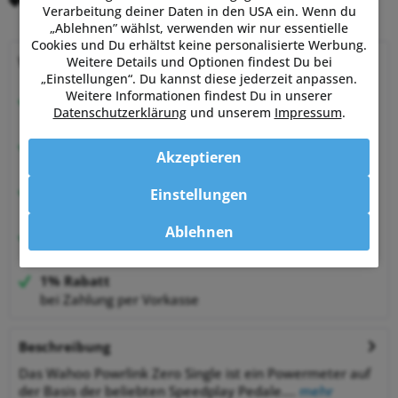
Merken
Bewerten
Verarbeitung deiner Daten in den USA ein. Wenn du
„Ablehnen” wählst, verwenden wir nur essentielle
Cookies und Du erhältst keine personalisierte Werbung.
Warum Powermetershop?
Weitere Details und Optionen findest Du bei
„Einstellungen“. Du kannst diese jederzeit anpassen.
Weitere Informationen findest Du in unserer
Beratung vom Experten
Datenschutzerklärung
und unserem
Impressum
.
von Sportlern für Sportler
Hervorragende Kundenzufriedenheit
Akzeptieren
99,6% zufriedene Kunden bei Shopauskunft.de
30 Tage Money-Back-Garantie
Einstellungen
entspannt shoppen
Ablehnen
Bestpreisgarantie
auf viele Artikel
1% Rabatt
bei Zahlung per Vorkasse
Beschreibung
Das Wahoo Powrlink Zero Single ist ein Powermeter auf
der Basis der beliebten Speedplay Pedale....
mehr