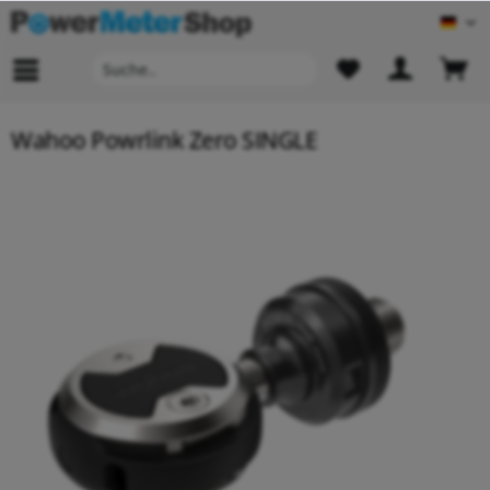
Deu
Wahoo Powrlink Zero SINGLE