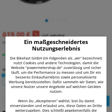
619,00 €
UVP:
649,99 €
Ein maßgeschneidertes
inkl. MwSt.
zzgl. Versandkosten
Nutzungserlebnis
Lieferzeit 5-10 Tage
Die BikeFast GmbH (im Folgenden als „wir“ bezeichnet)
nutzt Cookies und andere Technologien, damit die
Website "powermetershop.de" zuverlässig und sicher
Version:
läuft, um die Performance zu messen und um Dir ein
besseres Einkaufserlebnis sowie personalisierte
Single
Dual
Werbung bereitzustellen. Dafür sammeln wir Daten, wie
unsere Nutzer unsere Angebote auf welchen Geräten
nutzen.
In den
Warenkorb
Wenn Du „Akzeptieren“ wählst, bist Du damit
einverstanden und erlaubst uns, diese Daten an Dritte
weiterzugeben. Dies schließt gegebenenfalls die