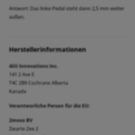
Antwort: Das linke Pedal steht dann 2,5 mm weiter
außen.
Herstellerinformationen
4iiii Innovations Inc.
141 2 Ave E
T4C 2B9 Cochrane Alberta
Kanada
Verantworliche Person für die EU:
2moso BV
Zwarte Zee 2