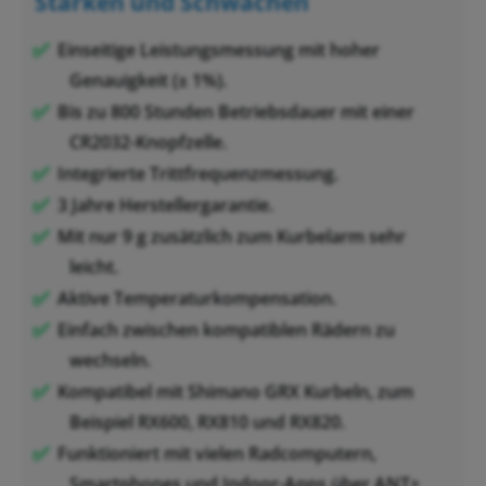
Stärken und Schwächen
Einseitige Leistungsmessung mit hoher
Genauigkeit (± 1%).
Bis zu 800 Stunden Betriebsdauer mit einer
CR2032-Knopfzelle.
Integrierte Trittfrequenzmessung.
3 Jahre Herstellergarantie.
Mit nur 9 g zusätzlich zum Kurbelarm sehr
leicht.
Aktive Temperaturkompensation.
Einfach zwischen kompatiblen Rädern zu
wechseln.
Kompatibel mit Shimano GRX Kurbeln, zum
Beispiel RX600, RX810 und RX820.
Funktioniert mit vielen Radcomputern,
Smartphones und Indoor-Apps über ANT+