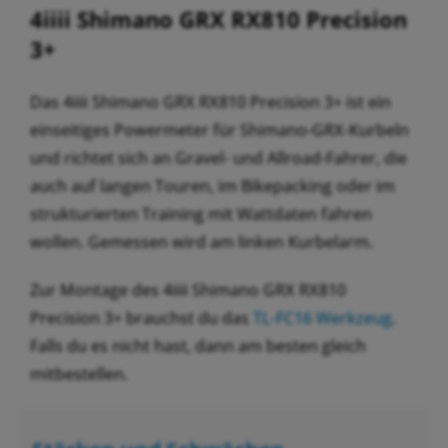
4iiii Shimano GRX RX810 Precision
3+
Das 4iiii Shimano GRX RX810 Precision 3+ ist ein
einseitiges Powermeter für Shimano-GRX-Kurbeln
und richtet sich an Gravel- und Allroad-Fahrer, die
auch auf langen Touren, im Bikepacking oder im
strukturierten Training mit Wattdaten fahren
wollen. Gemessen wird am linken Kurbelarm.
Zur Montage des 4iiii Shimano GRX RX810
Precision 3+ brauchst du das
TL-FC16 Werkzeug
.
Falls du es nicht hast, dann am besten gleich
mitbestellen.