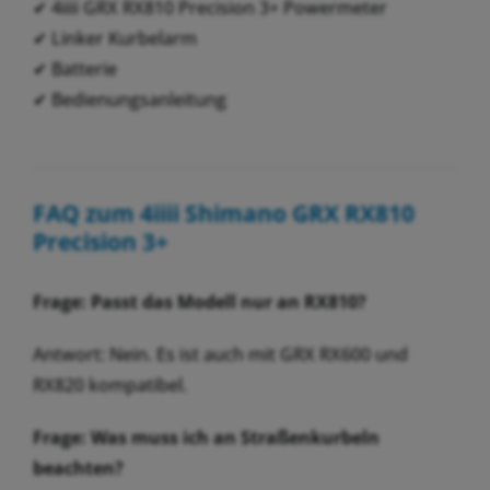
✔ 4iiii GRX RX810 Precision 3+ Powermeter
✔ Linker Kurbelarm
✔ Batterie
✔ Bedienungsanleitung
FAQ zum 4iiii Shimano GRX RX810
Precision 3+
Frage: Passt das Modell nur an RX810?
Antwort: Nein. Es ist auch mit GRX RX600 und
RX820 kompatibel.
Frage: Was muss ich an Straßenkurbeln
beachten?