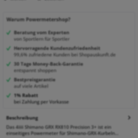
Warum Powermetershop?
Beratung vom Experten
von Sportlern für Sportler
Hervorragende Kundenzufriedenheit
99,6% zufriedene Kunden bei Shopauskunft.de
30 Tage Money-Back-Garantie
entspannt shoppen
Bestpreisgarantie
auf viele Artikel
1% Rabatt
bei Zahlung per Vorkasse
Beschreibung
Das 4iiii Shimano GRX RX810 Precision 3+ ist ein
einseitiges Powermeter für Shimano-GRX-Kurbeln...