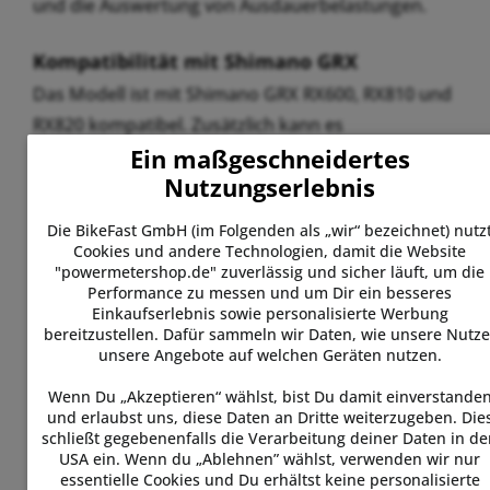
und die Auswertung von Ausdauerbelastungen.
Kompatibilität mit Shimano GRX
Das Modell ist mit Shimano GRX RX600, RX810 und
RX820 kompatibel. Zusätzlich kann es
Ein maßgeschneidertes
grundsätzlich auch an Shimano Hollowtech II
Nutzungserlebnis
Straßenkurbeln verwendet werden. Dabei ist
jedoch zu beachten, dass das linke Pedal wegen
Die BikeFast GmbH (im Folgenden als „wir“ bezeichnet) nutz
des größeren GRX-Q-Faktors 2,5 mm weiter außen
Cookies und andere Technologien, damit die Website
"powermetershop.de" zuverlässig und sicher läuft, um die
steht als bei einer reinen Straßenkurbel.
Performance zu messen und um Dir ein besseres
Einkaufserlebnis sowie personalisierte Werbung
Technische Merkmale im Gravel-Einsatz
bereitzustellen. Dafür sammeln wir Daten, wie unsere Nutze
unsere Angebote auf welchen Geräten nutzen.
Das Powermeter sitzt flach und geschützt auf der
Innenseite des linken Kurbelarms und wiegt nur 9
Wenn Du „Akzeptieren“ wählst, bist Du damit einverstande
und erlaubst uns, diese Daten an Dritte weiterzugeben. Die
Gramm zusätzlich. Es arbeitet mit aktiver
schließt gegebenenfalls die Verarbeitung deiner Daten in d
Temperaturkompensation, integrierter
USA ein. Wenn du „Ablehnen” wählst, verwenden wir nur
essentielle Cookies und Du erhältst keine personalisierte
Trittfrequenzmessung, ANT+, Bluetooth Smart,