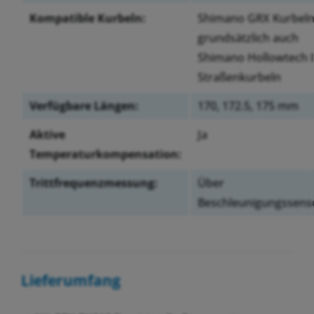
Kompatible Kurbeln:
Shimano GRX Kurbeln
grundsätzlich auch
Shimano Hollowtech I
Straßenkurbeln
Verfügbare Längen:
170, 172.5, 175 mm
Aktive
Ja
Temperaturkompensation:
Trittfrequenzmessung:
Über
Beschleunigungssens
Lieferumfang