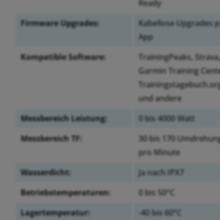
Ready
Firmware Upgrades:
Kabellose Upgrades p
App
Kompatible Software:
TrainingPeaks, Strava
Garmin Training Cent
Trainingstagebuch.or
und andere
Messbereich Leistung:
0 bis 4000 Watt
Messbereich TF:
30 bis 170 Umdrehun
pro Minute
Wasserdicht:
Ja nach IPX7
Betriebstemperaturen:
0 bis 50°C
Lagertemperatur:
-40 bis 60°C