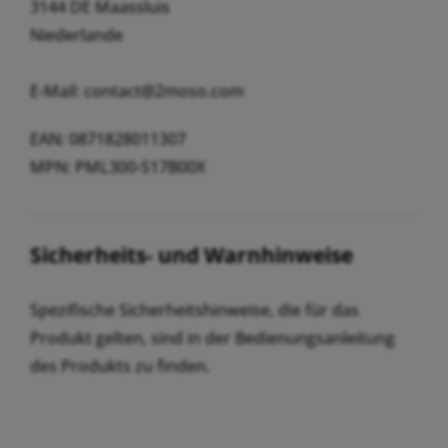
3144 DE Maassluis
Niederlande
E-Mail: contact@2moso.com
EAN: 0871828011307
MPN: PML300-S17B00X
Sicherheits- und Warnhinweise
Spezifische Sicherheitshinweise, die für das
Produkt gelten, sind in der Bedienungsanleitung
des Produkts zu finden.