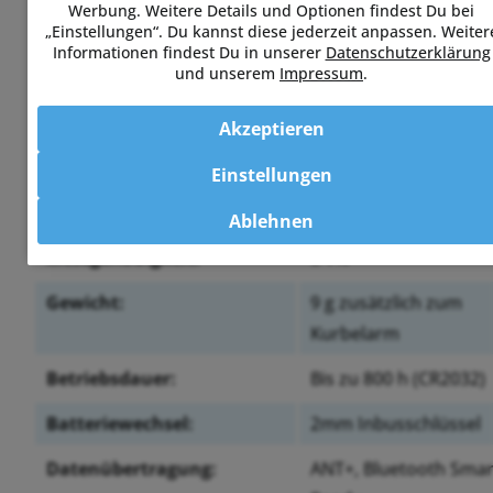
Werbung. Weitere Details und Optionen findest Du bei
kabellosen Firmware-Updates und Apple Find My.
„Einstellungen“. Du kannst diese jederzeit anpassen. Weiter
Informationen findest Du in unserer
Datenschutzerklärung
und unserem
Impressum
.
Akzeptieren
Spezifikationen
Einstellungen
Messstelle:
Linker Kurbelarm
Ablehnen
Messgenauigkeit:
± 1%
Gewicht:
9 g zusätzlich zum
Kurbelarm
Betriebsdauer:
Bis zu 800 h (CR2032)
Batteriewechsel:
2mm Inbusschlüssel
Datenübertragung:
ANT+, Bluetooth Smar