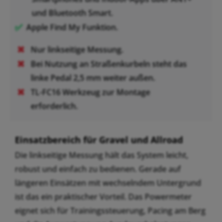
und Bluetooth Smart.
Apple Find My Funktion.
Nur linkseitige Messung.
Bei Nutzung an Straßenkurbeln steht das
linke Pedal 2,5 mm weiter außen.
TL-FC16 Werkzeug zur Montage
erforderlich.
Einsatzbereich für Gravel und Allroad
Die linkseitige Messung hält das System leicht,
robust und einfach zu bedienen. Gerade auf
längeren Einsätzen mit wechselndem Untergrund
ist das ein praktischer Vorteil. Das Powermeter
eignet sich für Trainingssteuerung, Pacing am Berg