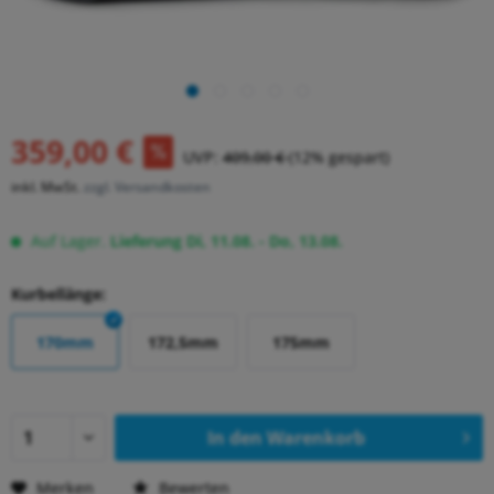
359,00 €
UVP:
409,00 €
(12% gespart)
inkl. MwSt.
zzgl. Versandkosten
Auf Lager.
Lieferung Di, 11.08. - Do, 13.08.
Kurbellänge:
170mm
172,5mm
175mm
In den
Warenkorb
Merken
Bewerten