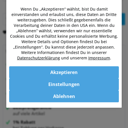
Wenn Du „Akzeptieren“ wählst, bist Du damit
einverstanden und erlaubst uns, diese Daten an Dritte
In den
Warenkorb
weiterzugeben. Dies schließt gegebenenfalls die
Verarbeitung deiner Daten in den USA ein. Wenn du
„Ablehnen” wählst, verwenden wir nur essentielle
Merken
Bewerten
Cookies und Du erhältst keine personalisierte Werbung.
Weitere Details und Optionen findest Du bei
„Einstellungen“. Du kannst diese jederzeit anpassen.
Warum Powermetershop?
Weitere Informationen findest Du in unserer
Datenschutzerklärung
und unserem
Impressum
.
Beratung vom Experten
von Sportlern für Sportler
Akzeptieren
Hervorragende Kundenzufriedenheit
Einstellungen
99,6% zufriedene Kunden bei Shopauskunft.de
30 Tage Money-Back-Garantie
Ablehnen
entspannt shoppen
Bestpreisgarantie
auf viele Artikel
1% Rabatt