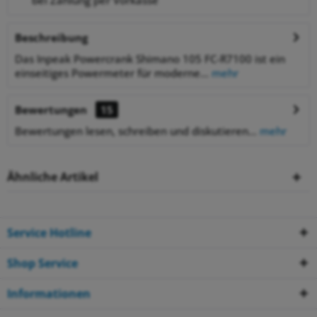
bei Zahlung per Vorkasse
Beschreibung
Das Inpeak Powercrank Shimano 105 FC-R7100 ist ein
einseitiges Powermeter für moderne...
mehr
Bewertungen
15
Bewertungen lesen, schreiben und diskutieren...
mehr
Ähnliche Artikel
Service Hotline
Shop Service
Informationen