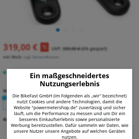
319,00 €
UVP:
339,00 €
(6% gespart)
inkl. MwSt.
zzgl. Versandkosten
Auf Lager.
Lieferung Sa, 08.08. - Di, 11.08.
Ein maßgeschneidertes
Nutzungserlebnis
Version:
Die BikeFast GmbH (im Folgenden als „wir“ bezeichnet)
nutzt Cookies und andere Technologien, damit die
Batterie
Akku
Website "powermetershop.de" zuverlässig und sicher
läuft, um die Performance zu messen und um Dir ein
besseres Einkaufserlebnis sowie personalisierte
Kurbellänge:
Werbung bereitzustellen. Dafür sammeln wir Daten, wie
unsere Nutzer unsere Angebote auf welchen Geräten
165mm
170mm
172,5mm
175mm
nutzen.