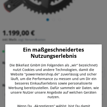
1.199,00 €
inkl. MwSt.
zzgl. Versandkosten
Ein maßgeschneidertes
Lieferzeit 20-40 Tage
Nutzungserlebnis
Kurbellänge:
Die BikeFast GmbH (im Folgenden als „wir“ bezeichnet)
nutzt Cookies und andere Technologien, damit die
Website "powermetershop.de" zuverlässig und sicher
läuft, um die Performance zu messen und um Dir ein
besseres Einkaufserlebnis sowie personalisierte
Kettenblätter:
Werbung bereitzustellen. Dafür sammeln wir Daten, wie
unsere Nutzer unsere Angebote auf welchen Geräten
nutzen.
Wenn Du „Akzeptieren“ wählst, bist Du damit