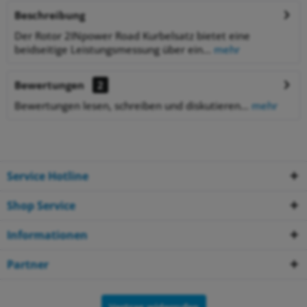
Beschreibung
Der Rotor 2INpower Road Kurbelsatz bietet eine
beidseitige Leistungsmessung über ein...
mehr
Bewertungen
2
Bewertungen lesen, schreiben und diskutieren...
mehr
Service Hotline
Shop Service
Informationen
Partner