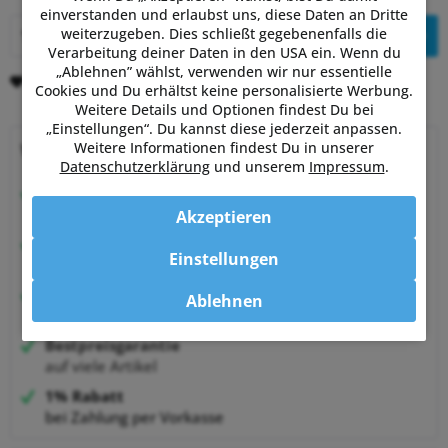
einverstanden und erlaubst uns, diese Daten an Dritte
weiterzugeben. Dies schließt gegebenenfalls die
In den
Warenkorb
Verarbeitung deiner Daten in den USA ein. Wenn du
„Ablehnen” wählst, verwenden wir nur essentielle
Merken
Bewerten
Cookies und Du erhältst keine personalisierte Werbung.
Weitere Details und Optionen findest Du bei
„Einstellungen“. Du kannst diese jederzeit anpassen.
Weitere Informationen findest Du in unserer
Warum Powermetershop?
Datenschutzerklärung
und unserem
Impressum
.
Beratung vom Experten
von Sportlern für Sportler
Akzeptieren
Hervorragende Kundenzufriedenheit
Einstellungen
99,6% zufriedene Kunden bei Shopauskunft.de
30 Tage Money-Back-Garantie
Ablehnen
entspannt shoppen
Bestpreisgarantie
auf viele Artikel
1% Rabatt
bei Zahlung per Vorkasse