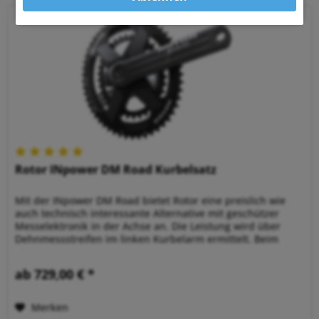
Rotor INpower DM Road Kurbelsatz
Mit der INpower DM Road bietet Rotor eine preislich wie
auch technisch interessante Alternative mit geschützer
Messelektronik in der Achse an. Die Leistung wird über
Dehnmessstreifen im linken Kurbelarm ermittelt. Beim
Rotor INpower DM...
ab 729,00 € *
Merken