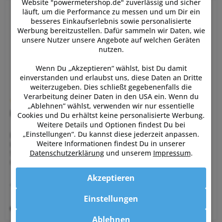
Website "powermetershop.de" zuverlässig und sicher
läuft, um die Performance zu messen und um Dir ein
besseres Einkaufserlebnis sowie personalisierte
Werbung bereitzustellen. Dafür sammeln wir Daten, wie
unsere Nutzer unsere Angebote auf welchen Geräten
nutzen.
Wenn Du „Akzeptieren“ wählst, bist Du damit
einverstanden und erlaubst uns, diese Daten an Dritte
weiterzugeben. Dies schließt gegebenenfalls die
Verarbeitung deiner Daten in den USA ein. Wenn du
„Ablehnen” wählst, verwenden wir nur essentielle
Rotor 2INpower DM Road Kurbelsatz
Cookies und Du erhältst keine personalisierte Werbung.
Weitere Details und Optionen findest Du bei
„Einstellungen“. Du kannst diese jederzeit anpassen.
Der Rotor 2INpower Road Kurbelsatz bietet eine beidseitige
Weitere Informationen findest Du in unserer
Leistungsmessung über ein kombiniertes Messstreifen-
Datenschutzerklärung
und unserem
Impressum
.
System in der Kurbelachse und im rechtem Kurbelarm. Es
richtet sich an Profis und ambitionierte Amateure. Vier
Dehmesstreifen...
Akzeptieren
1.199,00 € *
Einstellungen
Merken
Ablehnen